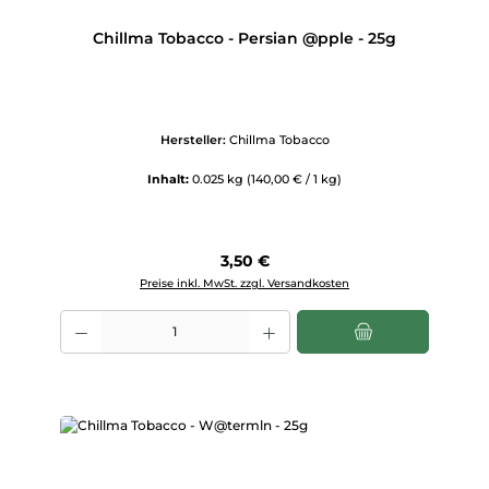
Chillma Tobacco - Persian @pple - 25g
Hersteller:
Chillma Tobacco
Inhalt:
0.025 kg
(140,00 € / 1 kg)
Regulärer Preis:
3,50 €
Preise inkl. MwSt. zzgl. Versandkosten
Produkt Anzahl: Gib den gewünschten Wert ein oder benutze die Scha