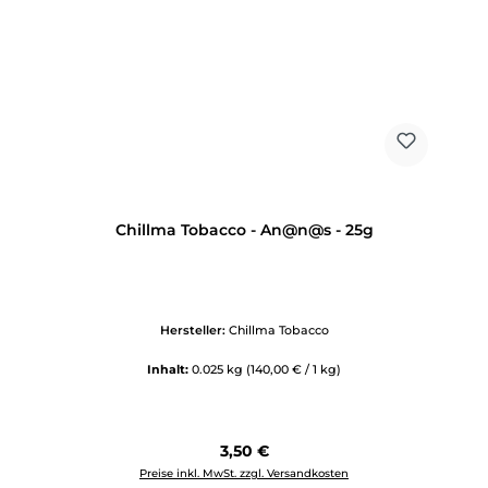
Chillma Tobacco - An@n@s - 25g
Hersteller:
Chillma Tobacco
Inhalt:
0.025 kg
(140,00 € / 1 kg)
Regulärer Preis:
3,50 €
Preise inkl. MwSt. zzgl. Versandkosten