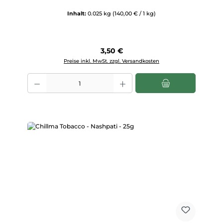
Inhalt:
0.025 kg
(140,00 € / 1 kg)
Regulärer Preis:
3,50 €
Preise inkl. MwSt. zzgl. Versandkosten
Produkt Anzahl: Gib den gewünschten Wert ein oder benutze die Scha