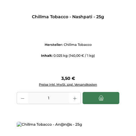
Chillma Tobacco - Nashpati - 25g
Hersteller:
Chillma Tobacco
Inhalt:
0.025 kg
(140,00 € / 1 kg)
Regulärer Preis:
3,50 €
Preise inkl. MwSt. zzgl. Versandkosten
Produkt Anzahl: Gib den gewünschten Wert ein oder benutze die Scha