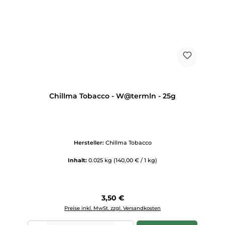
Chillma Tobacco - W@termln - 25g
Hersteller:
Chillma Tobacco
Inhalt:
0.025 kg
(140,00 € / 1 kg)
Regulärer Preis:
3,50 €
Preise inkl. MwSt. zzgl. Versandkosten
Produkt Anzahl: Gib den gewünschten Wert ein oder benutze die Scha