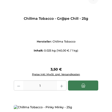
Chillma Tobacco - Gr@pe Chill - 25g
Hersteller:
Chillma Tobacco
Inhalt:
0.025 kg
(140,00 € / 1 kg)
Regulärer Preis:
3,50 €
Preise inkl. MwSt. zzgl. Versandkosten
Produkt Anzahl: Gib den gewünschten Wert ein oder benutze die Scha