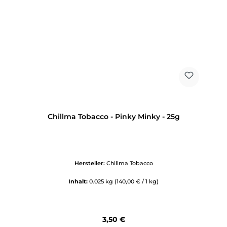
Chillma Tobacco - Pinky Minky - 25g
Hersteller:
Chillma Tobacco
Inhalt:
0.025 kg
(140,00 € / 1 kg)
Regulärer Preis:
3,50 €