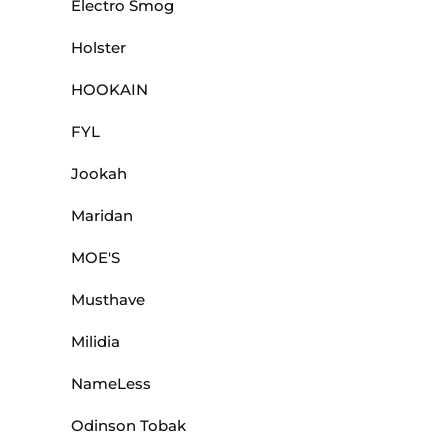
Electro Smog
Holster
HOOKAIN
FYL
Jookah
Maridan
MOE'S
Musthave
Milidia
NameLess
Odinson Tobak