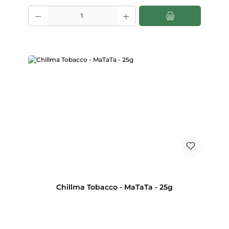
Produkt Anzahl: Gib den gewünschten Wert ein oder benutze die Scha
Chillma Tobacco - MaTaTa - 25g