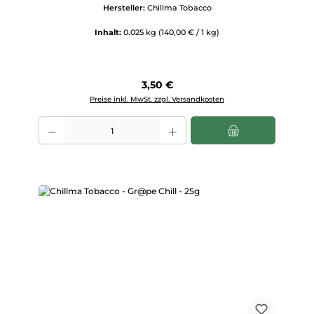
Hersteller:
Chillma Tobacco
Inhalt:
0.025 kg
(140,00 € / 1 kg)
Regulärer Preis:
3,50 €
Preise inkl. MwSt. zzgl. Versandkosten
Produkt Anzahl: Gib den gewünschten Wert ein oder benutze die Scha