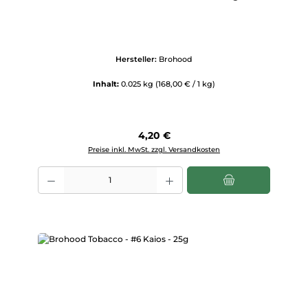
Hersteller:
Brohood
Inhalt:
0.025 kg
(168,00 € / 1 kg)
Regulärer Preis:
4,20 €
Preise inkl. MwSt. zzgl. Versandkosten
Produkt Anzahl: Gib den gewünschten Wert ein oder benutze die Scha