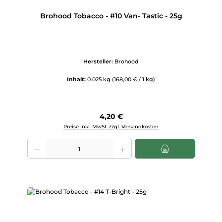
Brohood Tobacco - #10 Van- Tastic - 25g
Hersteller:
Brohood
Inhalt:
0.025 kg
(168,00 € / 1 kg)
Regulärer Preis:
4,20 €
Preise inkl. MwSt. zzgl. Versandkosten
Produkt Anzahl: Gib den gewünschten Wert ein oder benutze die Scha