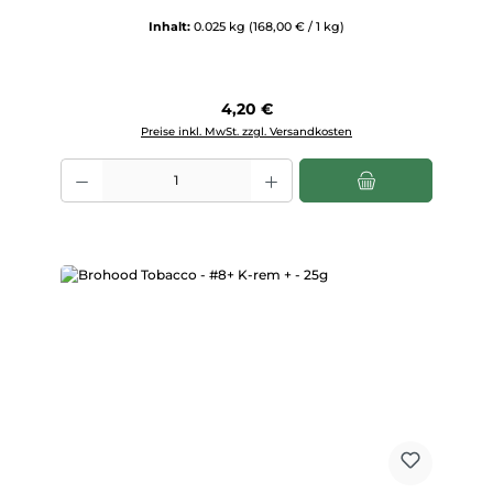
Inhalt:
0.025 kg
(168,00 € / 1 kg)
Regulärer Preis:
4,20 €
Preise inkl. MwSt. zzgl. Versandkosten
Produkt Anzahl: Gib den gewünschten Wert ein oder benutze die Scha