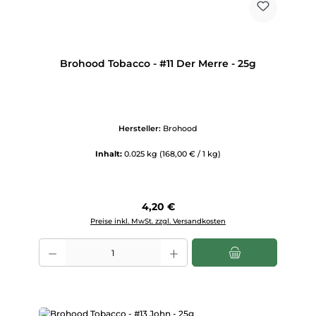
Brohood Tobacco - #11 Der Merre - 25g
Hersteller:
Brohood
Inhalt:
0.025 kg
(168,00 € / 1 kg)
Regulärer Preis:
4,20 €
Preise inkl. MwSt. zzgl. Versandkosten
Produkt Anzahl: Gib den gewünschten Wert ein oder benutze die Scha