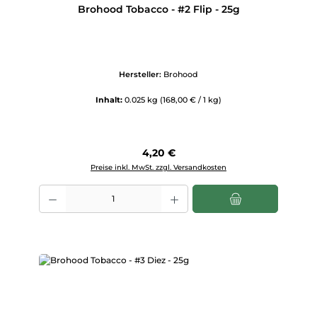
Brohood Tobacco - #2 Flip - 25g
Hersteller:
Brohood
Inhalt:
0.025 kg
(168,00 € / 1 kg)
Regulärer Preis:
4,20 €
Preise inkl. MwSt. zzgl. Versandkosten
Produkt Anzahl: Gib den gewünschten Wert ein oder benutze die Scha