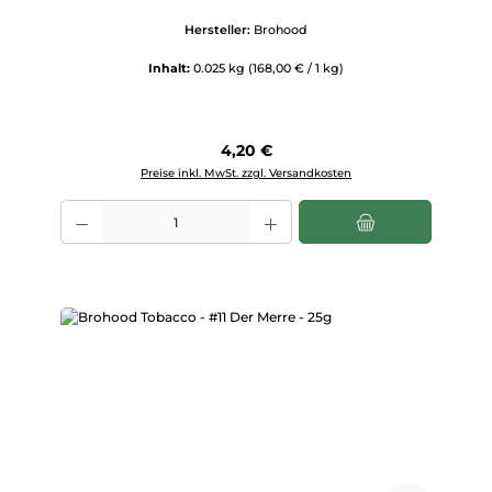
Hersteller:
Brohood
Inhalt:
0.025 kg
(168,00 € / 1 kg)
Regulärer Preis:
4,20 €
Preise inkl. MwSt. zzgl. Versandkosten
Produkt Anzahl: Gib den gewünschten Wert ein oder benutze die Scha