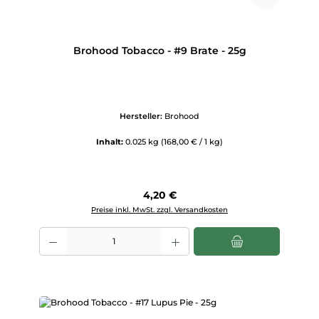
Brohood Tobacco - #9 Brate - 25g
Hersteller:
Brohood
Inhalt:
0.025 kg
(168,00 € / 1 kg)
Regulärer Preis:
4,20 €
Preise inkl. MwSt. zzgl. Versandkosten
Produkt Anzahl: Gib den gewünschten Wert ein oder benutze die Scha