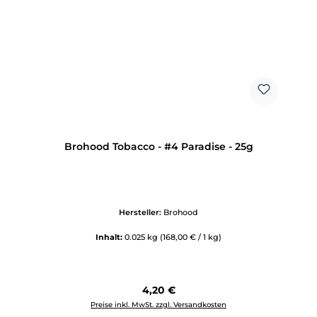
Brohood Tobacco - #4 Paradise - 25g
Hersteller:
Brohood
Inhalt:
0.025 kg
(168,00 € / 1 kg)
Regulärer Preis:
4,20 €
Preise inkl. MwSt. zzgl. Versandkosten