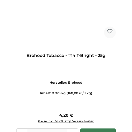
Brohood Tobacco - #14 T-Bright - 25g
Hersteller:
Brohood
Inhalt:
0.025 kg
(168,00 € / 1 kg)
Regulärer Preis:
4,20 €
Preise inkl. MwSt. zzgl. Versandkosten
Produkt Anzahl: Gib den gewünschten Wert ein oder benutze die Scha