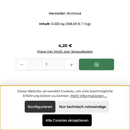
Hersteller:
Brohood
Inhalt:
0.025 kg
(168,00 € / 1 kg)
Regulärer Preis:
4,20 €
Preise inkl. MwSt. zzgl. Versandkosten
Produkt Anzahl: Gib den gewünschten Wert ein oder benutze die Scha
Diese Website verwendet Cookies, um eine bestmögliche
Erfahrung bieten zu können.
Mehr Informationen ...
Konfigurieren
Nur technisch notwendige
Alle Cookies akzeptieren