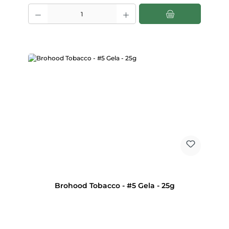
Produkt Anzahl: Gib den gewünschten Wert ein oder benutze die Scha
Brohood Tobacco - #5 Gela - 25g