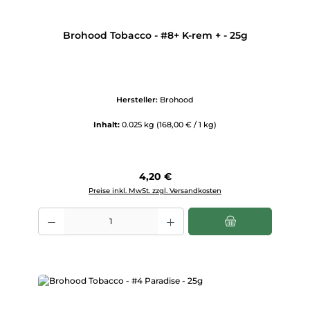
Brohood Tobacco - #8+ K-rem + - 25g
Hersteller:
Brohood
Inhalt:
0.025 kg
(168,00 € / 1 kg)
Regulärer Preis:
4,20 €
Preise inkl. MwSt. zzgl. Versandkosten
Produkt Anzahl: Gib den gewünschten Wert ein oder benutze die Scha