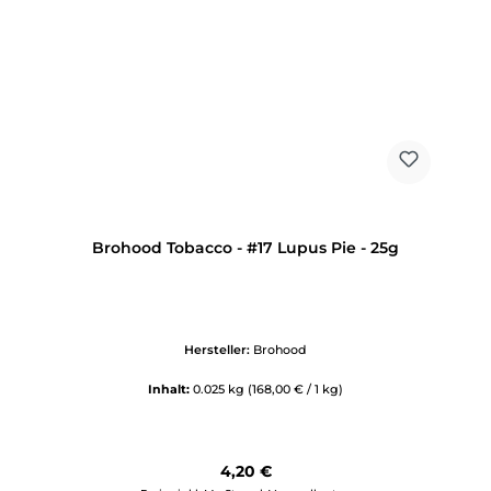
Brohood Tobacco - #17 Lupus Pie - 25g
Hersteller:
Brohood
Inhalt:
0.025 kg
(168,00 € / 1 kg)
Regulärer Preis:
4,20 €