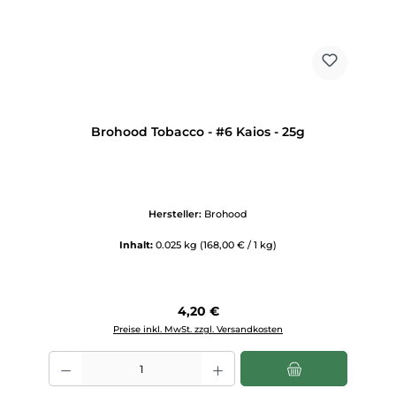
Brohood Tobacco - #6 Kaios - 25g
Hersteller:
Brohood
Inhalt:
0.025 kg
(168,00 € / 1 kg)
Regulärer Preis:
4,20 €
Preise inkl. MwSt. zzgl. Versandkosten
Produkt Anzahl: Gib den gewünschten Wert ein oder benutze die Scha