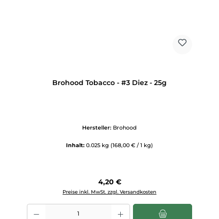
Brohood Tobacco - #3 Diez - 25g
Hersteller:
Brohood
Inhalt:
0.025 kg
(168,00 € / 1 kg)
Regulärer Preis:
4,20 €
Preise inkl. MwSt. zzgl. Versandkosten
Produkt Anzahl: Gib den gewünschten Wert ein oder benutze die Scha