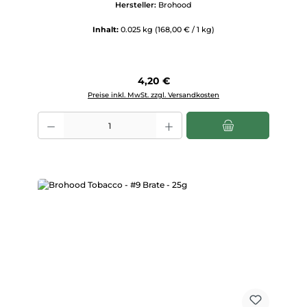
Hersteller:
Brohood
Inhalt:
0.025 kg
(168,00 € / 1 kg)
Regulärer Preis:
4,20 €
Preise inkl. MwSt. zzgl. Versandkosten
Produkt Anzahl: Gib den gewünschten Wert ein oder benutze die Scha