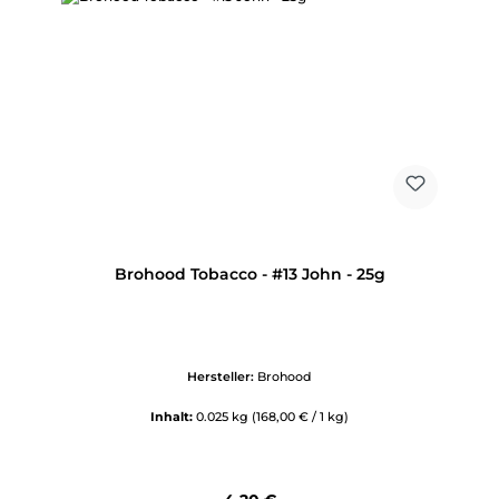
Brohood Tobacco - #13 John - 25g
Hersteller:
Brohood
Inhalt:
0.025 kg
(168,00 € / 1 kg)
Regulärer Preis: