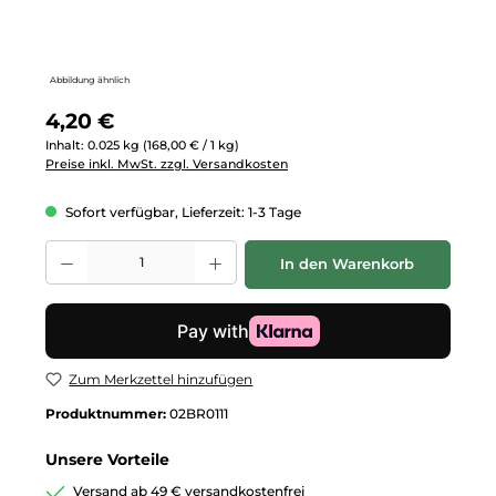
Abbildung ähnlich
Regulärer Preis:
4,20 €
Inhalt:
0.025 kg
(168,00 € / 1 kg)
Preise inkl. MwSt. zzgl. Versandkosten
Sofort verfügbar, Lieferzeit: 1-3 Tage
Produkt Anzahl: Gib den gewünschten Wert ein oder benutze die Schalt
In den Warenkorb
Zum Merkzettel hinzufügen
Produktnummer:
02BR0111
Unsere Vorteile
Versand ab 49 € versandkostenfrei