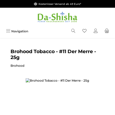
Kostenloser Versand ab 49 Euro*
Zum Hauptinhalt springen
Du hast 0 Produkt
Navigation
Brohood Tobacco - #11 Der Merre -
25g
Brohood
Bildergalerie überspringen