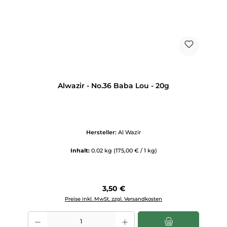
Alwazir - No.36 Baba Lou - 20g
Hersteller:
Al Wazir
Inhalt:
0.02 kg
(175,00 € / 1 kg)
Regulärer Preis:
3,50 €
Preise inkl. MwSt. zzgl. Versandkosten
Produkt Anzahl: Gib den gewünschten Wert ein oder benutze die Scha