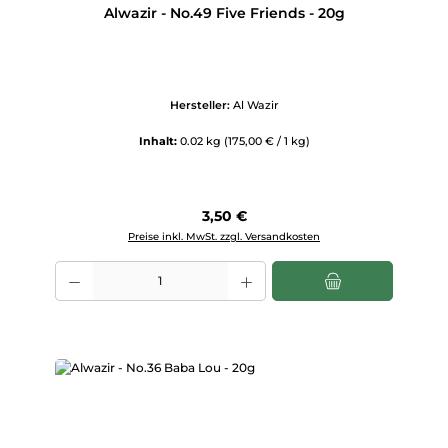
Alwazir - No.49 Five Friends - 20g
Hersteller:
Al Wazir
Inhalt:
0.02 kg
(175,00 € / 1 kg)
Regulärer Preis:
3,50 €
Preise inkl. MwSt. zzgl. Versandkosten
Produkt Anzahl: Gib den gewünschten Wert ein oder benutze die Scha