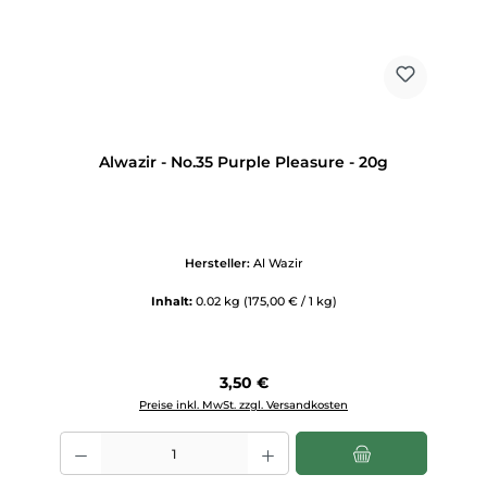
Alwazir - No.35 Purple Pleasure - 20g
Hersteller:
Al Wazir
Inhalt:
0.02 kg
(175,00 € / 1 kg)
Regulärer Preis:
3,50 €
Preise inkl. MwSt. zzgl. Versandkosten
Produkt Anzahl: Gib den gewünschten Wert ein oder benutze die Scha