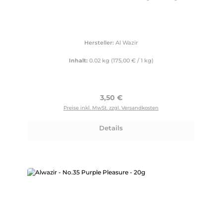
Hersteller:
Al Wazir
Inhalt:
0.02 kg
(175,00 € / 1 kg)
Regulärer Preis:
3,50 €
Preise inkl. MwSt. zzgl. Versandkosten
Details