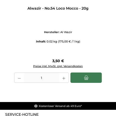
Alwazir - No.54 Loco Mocco - 20g
Hersteller:
Al Wazir
Inhalt:
0.02 kg
(175,00 € / 1 kg)
Regulärer Preis:
3,50 €
Preise inkl. MwSt. zzgl. Versandkosten
Produkt Anzahl: Gib den gewünschten Wert ein oder benutze die Scha
Kostenloser Versand ab 49 Euro*
SERVICE-HOTLINE