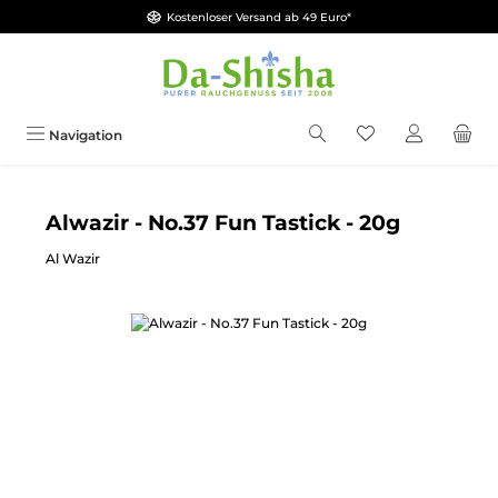
Kostenloser Versand ab 49 Euro*
Zum Hauptinhalt springen
Du hast 0 Produkt
Navigation
Alwazir - No.37 Fun Tastick - 20g
Al Wazir
Bildergalerie überspringen