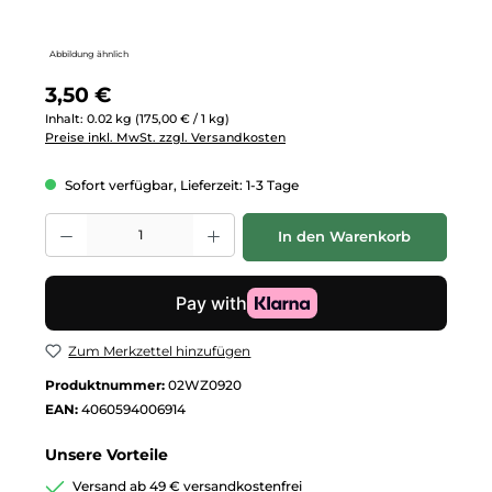
Abbildung ähnlich
Regulärer Preis:
3,50 €
Inhalt:
0.02 kg
(175,00 € / 1 kg)
Preise inkl. MwSt. zzgl. Versandkosten
Sofort verfügbar, Lieferzeit: 1-3 Tage
Produkt Anzahl: Gib den gewünschten Wert ein oder benutze die Schalt
In den Warenkorb
Zum Merkzettel hinzufügen
Produktnummer:
02WZ0920
EAN:
4060594006914
Unsere Vorteile
Versand ab 49 € versandkostenfrei