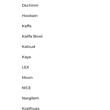
Dschinni
Hookain
Kaffa
Kalifa Bowl
Kaloud
Kaya
LEX
Moon
N!CE
Nargilem
Kopfnuss