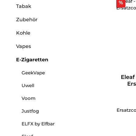
Raba
%
Tabak
Zubehör
Kohle
Vapes
E-Zigaretten
GeekVape
Eleaf
Ers
Uwell
Voom
Ersatzcoi
Justfog
ELFX by Elfbar