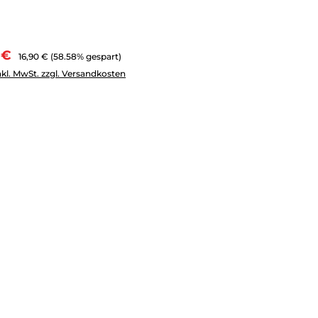
aufspreis:
Regulärer Preis:
 €
16,90 €
(58.58% gespart)
Anzahl: Gib den gewünschten Wert ein oder benutze die Schal
nkl. MwSt. zzgl. Versandkosten