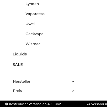
Lynden
Vaporesso
Uwell
Geekvape
Wismec
Liquids
SALE
Hersteller
Preis
Kostenloser Versand ab 49 Euro*
Versand i