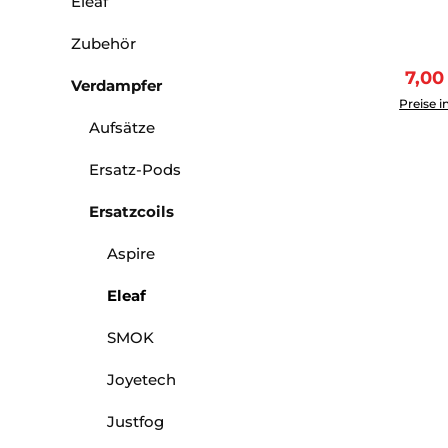
Eleaf
Zubehör
Verk
7,00
Produkt 
Verdampfer
Preise i
Aufsätze
Ersatz-Pods
Ersatzcoils
Aspire
Eleaf
SMOK
Joyetech
Justfog