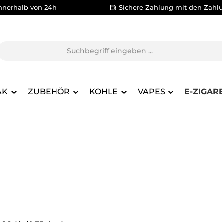
nnerhalb von 24h
Sichere Zahlung mit den Zahl
AK
ZUBEHÖR
KOHLE
VAPES
E-ZIGAR