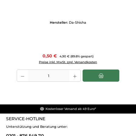
Hersteller:
Da-Shisha
Verkaufspreis:
0,50 €
Regulärer Preis:
4,90 €
(89.8% gespart)
Preise inkl. MwSt. zzgl. Versandkosten
Produkt Anzahl: Gib den gewünschten Wert ein oder benutze die Scha
Kostenloser Versand ab 49 Euro*
SERVICE-HOTLINE
Unterstützung und Beratung unter:
0201 - 876 549 70