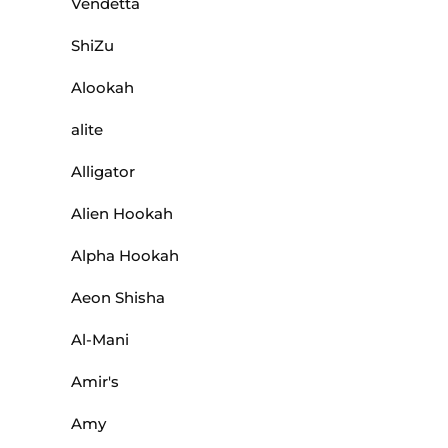
Vendetta
ShiZu
Alookah
alite
Alligator
Alien Hookah
Alpha Hookah
Aeon Shisha
Al-Mani
Amir's
Amy