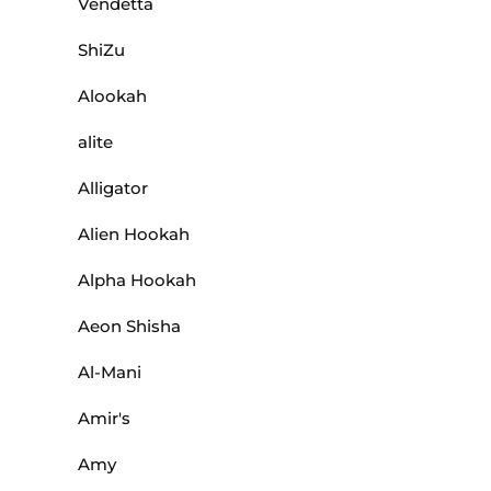
Vendetta
ShiZu
Alookah
alite
Alligator
Alien Hookah
Alpha Hookah
Aeon Shisha
Al-Mani
Amir's
Amy