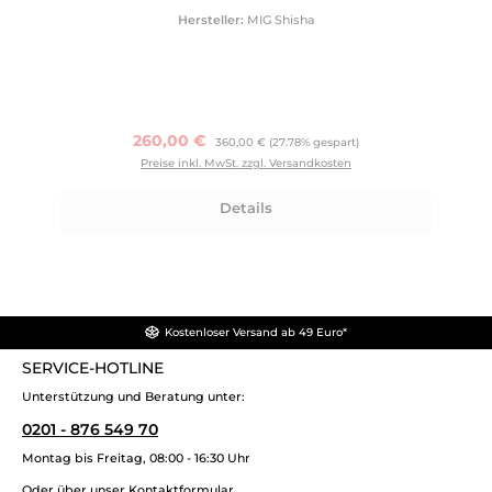
Hersteller:
MIG Shisha
Verkaufspreis:
260,00 €
Regulärer Preis:
360,00 €
(27.78% gespart)
Preise inkl. MwSt. zzgl. Versandkosten
Details
Kostenloser Versand ab 49 Euro*
SERVICE-HOTLINE
Unterstützung und Beratung unter:
0201 - 876 549 70
Montag bis Freitag, 08:00 - 16:30 Uhr
Oder über unser
Kontaktformular
.