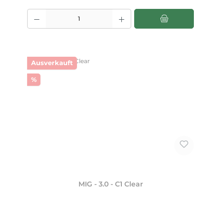
Produkt Anzahl: Gib den gewünschten Wert ein oder benutze die Scha
Ausverkauft
Rabatt
%
MIG - 3.0 - C1 Clear