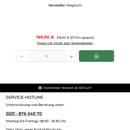
Hersteller:
Magnum
Verkaufspreis:
199,90 €
Regulärer Preis:
319,00 €
(37.34% gespart)
Preise inkl. MwSt. zzgl. Versandkosten
Produkt Anzahl: Gib den gewünschten Wert ein oder benutze die Scha
Kostenloser Versand ab 49 Euro*
SERVICE-HOTLINE
Unterstützung und Beratung unter:
0201 - 876 549 70
Montag bis Freitag, 08:00 - 16:30 Uhr
Oder über unser
Kontaktformular
.