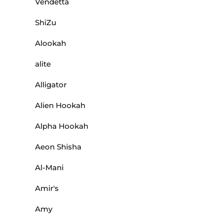
Vendetta
ShiZu
Alookah
alite
Alligator
Alien Hookah
Alpha Hookah
Aeon Shisha
Al-Mani
Amir's
Amy