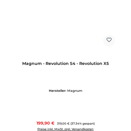
Magnum - Revolution S4 - Revolution X5
Hersteller:
Magnum
Verkaufspreis:
199,90 €
Regulärer Preis:
319,00 €
(37.34% gespart)
Preise inkl. MwSt. zzgl. Versandkosten