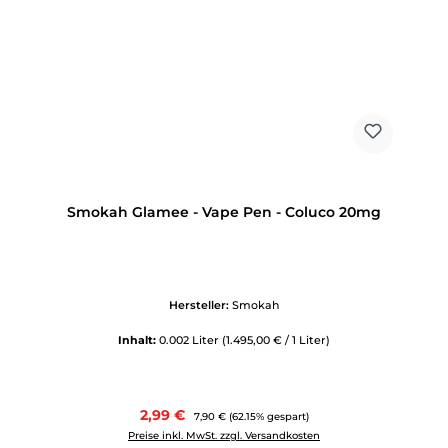
Smokah Glamee - Vape Pen - Coluco 20mg
Hersteller:
Smokah
Inhalt:
0.002 Liter
(1.495,00 € / 1 Liter)
Verkaufspreis:
2,99 €
Regulärer Preis:
7,90 €
(62.15% gespart)
Preise inkl. MwSt. zzgl. Versandkosten