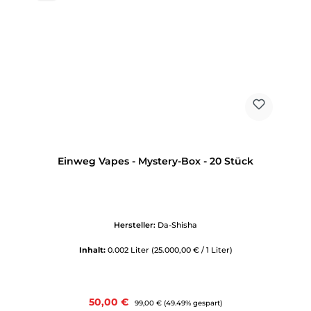
Einweg Vapes - Mystery-Box - 20 Stück
Hersteller:
Da-Shisha
Inhalt:
0.002 Liter
(25.000,00 € / 1 Liter)
Verkaufspreis:
50,00 €
Regulärer Preis:
99,00 €
(49.49% gespart)