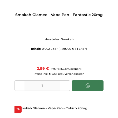
Smokah Glamee - Vape Pen - Fantastic 20mg
Hersteller:
Smokah
Inhalt:
0.002 Liter
(1.495,00 € / 1 Liter)
Verkaufspreis:
2,99 €
Regulärer Preis:
7,90 €
(62.15% gespart)
Preise inkl. MwSt. zzgl. Versandkosten
Produkt Anzahl: Gib den gewünschten Wert ein oder benutze die Scha
Rabatt
%