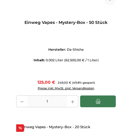
Einweg Vapes - Mystery-Box - 50 Stück
Hersteller:
Da-Shisha
Inhalt:
0.002 Liter
(62.500,00 € / 1 Liter)
Verkaufspreis:
125,00 €
Regulärer Preis:
249,00 €
(49.8% gespart)
Preise inkl. MwSt. zzgl. Versandkosten
Produkt Anzahl: Gib den gewünschten Wert ein oder benutze die Scha
Rabatt
%