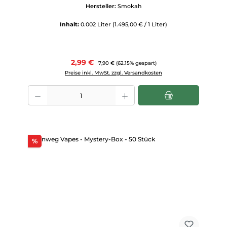
Hersteller:
Smokah
Inhalt:
0.002 Liter
(1.495,00 € / 1 Liter)
Verkaufspreis:
2,99 €
Regulärer Preis:
7,90 €
(62.15% gespart)
Preise inkl. MwSt. zzgl. Versandkosten
Produkt Anzahl: Gib den gewünschten Wert ein oder benutze die Scha
Rabatt
%