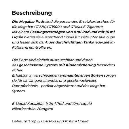
Beschreibung
Die Megabar Pods
sind die passenden Ersatzkartuschen für
die Megabar GT22K, GT15000 und GTMax E-Zigarette.
Mit einem
Fassungsvermögen von 0 ml Pod und mit 10 ml
Liquid
bieten sie ausreichend Liquid für viele intensive Züge
und lassen sich dank des
durchsichtigen Tanks
jederzeit im
Füllstand kontrollieren.
Die Pods sind einfach austauschbar und durch
das
geschlossene System mit Kindersicherung
besonders
sicher.
Erhältlich in verschiedenen
aromaintensiven Sorten
sorgen
sie für ein langanhaltendes und geschmackvolles
Dampferlebnis – perfekt abgestimmt auf das Megabar-
System.
E-Liquid Kapazität: 1x0ml Pod und 10ml Liquid
Nikotinstärke: 20mg/ml
Lieferumfang:
1x 0ml Pod und 1x
10ml Liquid