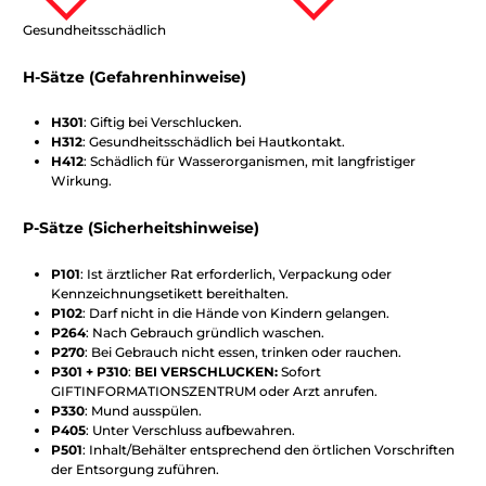
Gesundheitsschädlich
H-Sätze (Gefahrenhinweise)
H301
: Giftig bei Verschlucken.
H312
: Gesundheitsschädlich bei Hautkontakt.
H412
: Schädlich für Wasserorganismen, mit langfristiger
Wirkung.
P-Sätze (Sicherheitshinweise)
P101
: Ist ärztlicher Rat erforderlich, Verpackung oder
Kennzeichnungsetikett bereithalten.
P102
: Darf nicht in die Hände von Kindern gelangen.
P264
: Nach Gebrauch gründlich waschen.
P270
: Bei Gebrauch nicht essen, trinken oder rauchen.
P301 + P310
:
BEI VERSCHLUCKEN:
Sofort
GIFTINFORMATIONSZENTRUM oder Arzt anrufen.
P330
: Mund ausspülen.
P405
: Unter Verschluss aufbewahren.
P501
: Inhalt/Behälter entsprechend den örtlichen Vorschriften
der Entsorgung zuführen.