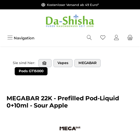
Kostenloser Versand ab 49 Euro*
Zum Hauptinhalt springen
Du hast 0 Produkt
Navigation
Vapes
MEGABAR
Sie sind hier:
Pods GT15000
MEGABAR 22K - Prefilled Pod-Liquid
0+10ml - Sour Apple