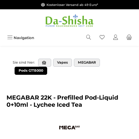
Kostenloser Versand ab 49 Euro*
Zum Hauptinhalt springen
Du hast 0 Produkt
Navigation
Vapes
MEGABAR
Sie sind hier:
Pods GT15000
MEGABAR 22K - Prefilled Pod-Liquid
0+10ml - Lychee Iced Tea