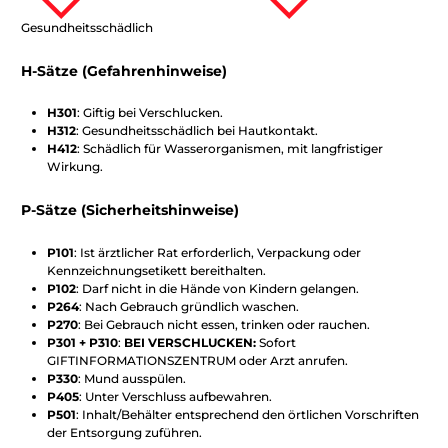
Gesundheitsschädlich
H-Sätze (Gefahrenhinweise)
H301
: Giftig bei Verschlucken.
H312
: Gesundheitsschädlich bei Hautkontakt.
H412
: Schädlich für Wasserorganismen, mit langfristiger
Wirkung.
P-Sätze (Sicherheitshinweise)
P101
: Ist ärztlicher Rat erforderlich, Verpackung oder
Kennzeichnungsetikett bereithalten.
P102
: Darf nicht in die Hände von Kindern gelangen.
P264
: Nach Gebrauch gründlich waschen.
P270
: Bei Gebrauch nicht essen, trinken oder rauchen.
P301 + P310
:
BEI VERSCHLUCKEN:
Sofort
GIFTINFORMATIONSZENTRUM oder Arzt anrufen.
P330
: Mund ausspülen.
P405
: Unter Verschluss aufbewahren.
P501
: Inhalt/Behälter entsprechend den örtlichen Vorschriften
der Entsorgung zuführen.