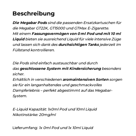
Beschreibung
Die Megabar Pods
sind die passenden Ersatzkartuschen für
die Megabar GT22K, GT15000 und GTMax E-Zigarette.
Mit einem
Fassungsvermögen von 0 ml Pod und mit 10 ml
Liquid
bieten sie ausreichend Liquid für viele intensive Züge
und lassen sich dank des
durchsichtigen Tanks
jederzeit im
Füllstand kontrollieren.
Die Pods sind einfach austauschbar und durch
das
geschlossene System mit Kindersicherung
besonders
sicher.
Erhältlich in verschiedenen
aromaintensiven Sorten
sorgen
sie für ein langanhaltendes und geschmackvolles
Dampferlebnis – perfekt abgestimmt auf das Megabar-
System.
E-Liquid Kapazität: 1x0ml Pod und 10ml Liquid
Nikotinstärke: 20mg/ml
Lieferumfang:
1x 0ml Pod und 1x
10ml Liquid