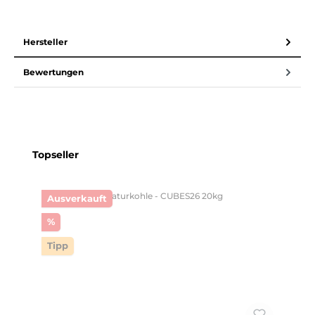
Hersteller
Bewertungen
Produktgalerie überspringen
Topseller
Ausverkauft
Rabatt
%
Tipp