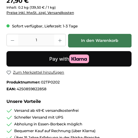
27,90 €
Inhalt:
0.2 kg
(139,50 € / 1 kg)
Preise inkl. MwSt. zzgl. Versandkosten
Sofort verfügbar, Lieferzeit: 1-3 Tage
Produkt Anzahl: Gib den gewünschten Wert ein oder benutze die Schaltfläc
In den Warenkorb
Zum Merkzettel hinzufügen
Produktnummer:
02TP0202
EAN:
4250859822858
Unsere Vorteile
Versand ab 49 € versandkostenfrei
Schneller Versand mit UPS
Abholung in Essen-Borbeck möglich
Bequemer Kauf auf Rechnung (über Klarna)
Über 15 Jahre Erfahrung in der Shisha-Branche