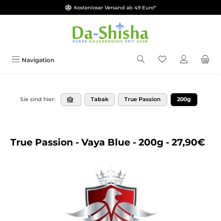
Kostenloser Versand ab 49 Euro*
Zum Hauptinhalt springen
Du hast 0 Produkt
Navigation
Tabak
True Passion
200g
Sie sind hier:
True Passion - Vaya Blue - 200g - 27,90€