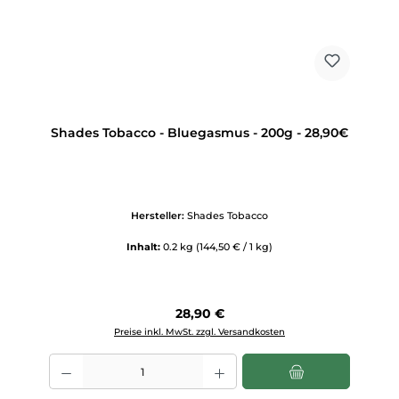
Shades Tobacco - Bluegasmus - 200g - 28,90€
Hersteller:
Shades Tobacco
Inhalt:
0.2 kg
(144,50 € / 1 kg)
Regulärer Preis:
28,90 €
Preise inkl. MwSt. zzgl. Versandkosten
Produkt Anzahl: Gib den gewünschten Wert ein oder benutze die Scha