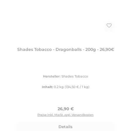
Shades Tobacco - Dragonballs - 200g - 26,90€
Hersteller:
Shades Tobacco
Inhalt:
0.2 kg
(134,50 € / 1 kg)
Regulärer Preis:
26,90 €
Preise inkl. MwSt. zzgl. Versandkosten
Details