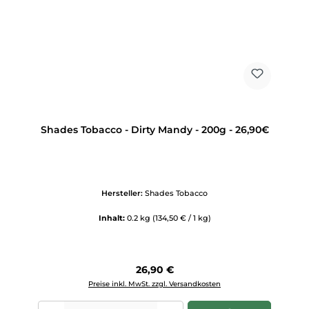
Shades Tobacco - Dirty Mandy - 200g - 26,90€
Hersteller:
Shades Tobacco
Inhalt:
0.2 kg
(134,50 € / 1 kg)
Regulärer Preis:
26,90 €
Preise inkl. MwSt. zzgl. Versandkosten
Produkt Anzahl: Gib den gewünschten Wert ein oder benutze die Scha