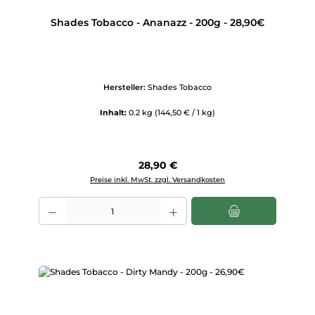
Shades Tobacco - Ananazz - 200g - 28,90€
Hersteller:
Shades Tobacco
Inhalt:
0.2 kg
(144,50 € / 1 kg)
Regulärer Preis:
28,90 €
Preise inkl. MwSt. zzgl. Versandkosten
Produkt Anzahl: Gib den gewünschten Wert ein oder benutze die Scha