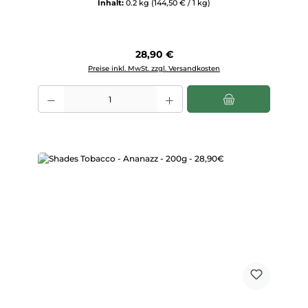
Inhalt:
0.2 kg
(144,50 € / 1 kg)
Regulärer Preis:
28,90 €
Preise inkl. MwSt. zzgl. Versandkosten
Produkt Anzahl: Gib den gewünschten Wert ein oder benutze die Scha