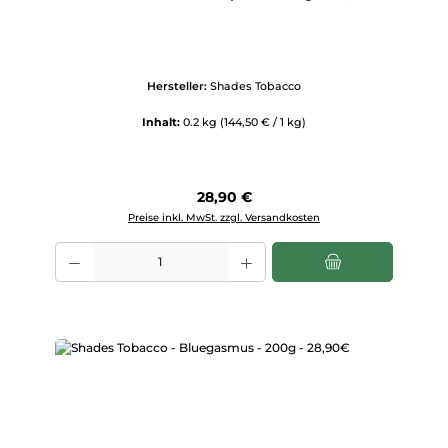
Hersteller:
Shades Tobacco
Inhalt:
0.2 kg
(144,50 € / 1 kg)
Regulärer Preis:
28,90 €
Preise inkl. MwSt. zzgl. Versandkosten
Produkt Anzahl: Gib den gewünschten Wert ein oder benutze die Scha