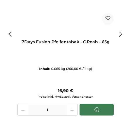
7Days Fusion Pfeifentabak - C.Peah - 65g
Inhalt:
0.065 kg
(260,00 € / 1 kg)
Regulärer Preis:
16,90 €
Preise inkl. MwSt. zzgl. Versandkosten
Produkt Anzahl: Gib den gewünschten Wert ein oder benutze die Sch