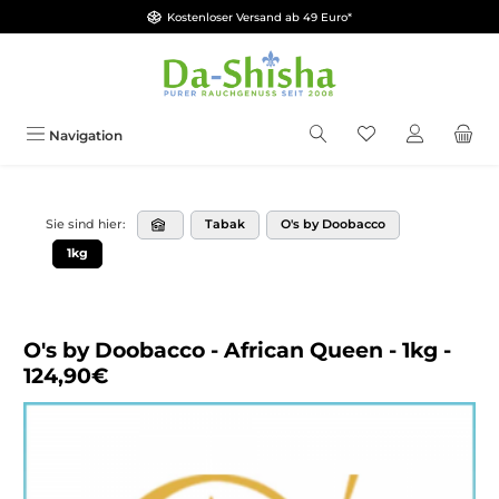
Kostenloser Versand ab 49 Euro*
Zum Hauptinhalt springen
Du hast 0 Produkt
Navigation
Tabak
O's by Doobacco
Sie sind hier:
1kg
O's by Doobacco - African Queen - 1kg -
124,90€