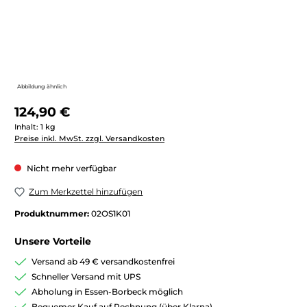
Abbildung ähnlich
Regulärer Preis:
124,90 €
Inhalt:
1 kg
Preise inkl. MwSt. zzgl. Versandkosten
Nicht mehr verfügbar
Zum Merkzettel hinzufügen
Produktnummer:
02OS1K01
Unsere Vorteile
Versand ab 49 € versandkostenfrei
Schneller Versand mit UPS
Abholung in Essen-Borbeck möglich
Bequemer Kauf auf Rechnung (über Klarna)