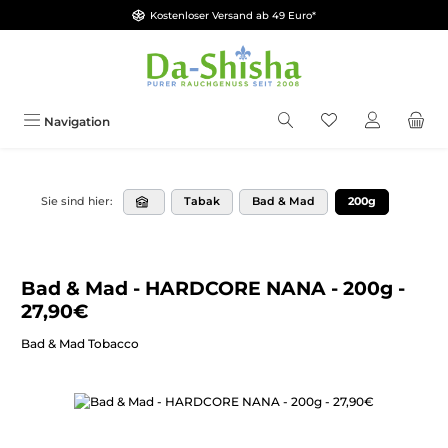
Kostenloser Versand ab 49 Euro*
Zum Hauptinhalt springen
Du hast 0 Produkt
Navigation
Tabak
Bad & Mad
200g
Sie sind hier:
Bad & Mad - HARDCORE NANA - 200g -
27,90€
Bad & Mad Tobacco
Bildergalerie überspringen