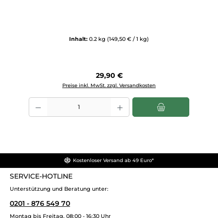
Inhalt:
0.2 kg
(149,50 € / 1 kg)
Regulärer Preis:
29,90 €
Preise inkl. MwSt. zzgl. Versandkosten
Produkt Anzahl: Gib den gewünschten Wert ein oder benutze die Sch
Kostenloser Versand ab 49 Euro*
SERVICE-HOTLINE
Unterstützung und Beratung unter:
0201 - 876 549 70
Montag bis Freitag, 08:00 - 16:30 Uhr