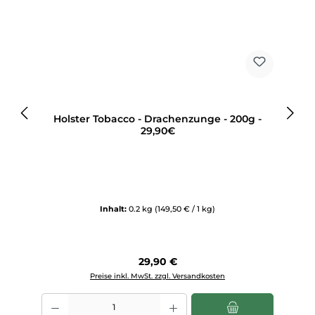
Holster Tobacco - Drachenzunge - 200g -
29,90€
Inhalt:
0.2 kg
(149,50 € / 1 kg)
Regulärer Preis:
29,90 €
Preise inkl. MwSt. zzgl. Versandkosten
Produkt Anzahl: Gib den gewünschten Wert ein oder benutze die Sch