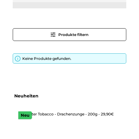
Produkte filtern
Keine Produkte gefunden.
Produktgalerie überspringen
Neuheiten
Neu