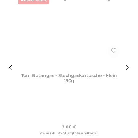
Tom Butangas - Stechgaskartusche - klein
190g
Regulärer Preis:
2,00 €
Preise inkl. MwSt. zzgl. Versandkosten