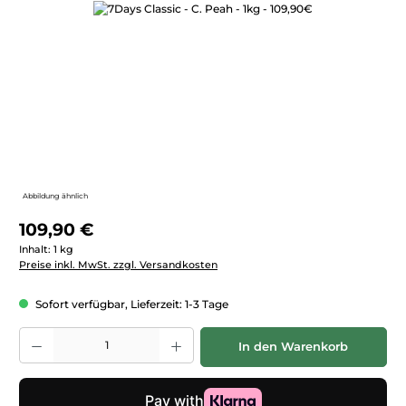
Bildergalerie überspringen
Abbildung ähnlich
Regulärer Preis:
109,90 €
Inhalt:
1 kg
Preise inkl. MwSt. zzgl. Versandkosten
Sofort verfügbar, Lieferzeit: 1-3 Tage
Produkt Anzahl: Gib den gewünschten Wert ein oder benutze die Schaltfläc
In den Warenkorb