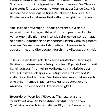
Shisha-Kultur mit zeitgemäßem Rauchgenuss. Die Classic-
Serie steht für ausgewogene Aromen, zuverlässige Qualität
und ein besonders vielseitiges Rauchverhalten, ideal für
Einsteiger und erfahrene Shisha-Raucher gleichermaßen.
Auf Basis
hochwertigen Tabaks
entstehen durch die
Veredelung mit ausgewählten Aromen geschmackvolle
Variationen, die nicht nur intensiv schmecken, sondern auch
höchsten Ansprüchen an modernen Shisha-Genuss gerecht
werden. Die Aromen sind klar definiert, harmonisch
abgestimmt und überzeugen durch ihre Alltagstauglichkeit.
7Days Classic lässt sich dank seines einfachen Handlings
flexibel in nahezu jedem Setup rauchen. Egal ob Tonkopf mit
Kaminaufsatz, Phunnel im Vollkontakt mit Alufolie oder
Lotus-Aufsatz auch spezielle Setups wie ein Hot Shot RT
stellen kein Problem dar. Der Tabak überzeugt dabei durch
eine gleichmäßige Rauchentwicklung, ausgeglichene
Aromen und eine hohe Hitzebeständigkeit.
Besonderen Wert legt 7Days auf Transparenz und
Verantwortung. Die Produktion erfolgt unter hohen
Qualitätsstandards innerhalb der EU, unter Verwendung