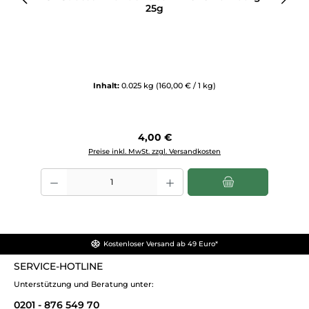
25g
Inhalt:
0.025 kg
(160,00 € / 1 kg)
Regulärer Preis:
4,00 €
Preise inkl. MwSt. zzgl. Versandkosten
Produkt Anzahl: Gib den gewünschten Wert ein oder benutze die Sch
Kostenloser Versand ab 49 Euro*
SERVICE-HOTLINE
Unterstützung und Beratung unter:
0201 - 876 549 70