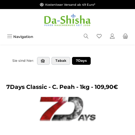
Kostenloser Versand ab 49 Euro*
Zum Hauptinhalt springen
Du hast 0 Produkt
Navigation
Tabak
7Days
Sie sind hier:
7Days Classic - C. Peah - 1kg - 109,90€