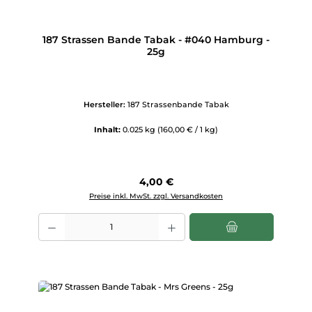
187 Strassen Bande Tabak - #040 Hamburg -
25g
Hersteller:
187 Strassenbande Tabak
Inhalt:
0.025 kg
(160,00 € / 1 kg)
Regulärer Preis:
4,00 €
Preise inkl. MwSt. zzgl. Versandkosten
Produkt Anzahl: Gib den gewünschten Wert ein oder benutze die Scha