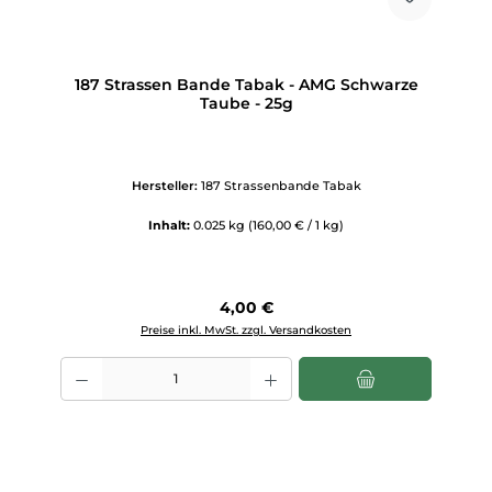
187 Strassen Bande Tabak - AMG Schwarze
Taube - 25g
Hersteller:
187 Strassenbande Tabak
Inhalt:
0.025 kg
(160,00 € / 1 kg)
Regulärer Preis:
4,00 €
Preise inkl. MwSt. zzgl. Versandkosten
Produkt Anzahl: Gib den gewünschten Wert ein oder benutze die Scha