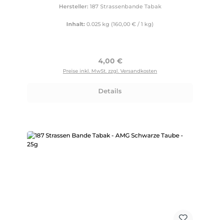
Hersteller:
187 Strassenbande Tabak
Inhalt:
0.025 kg
(160,00 € / 1 kg)
Regulärer Preis:
4,00 €
Preise inkl. MwSt. zzgl. Versandkosten
Details