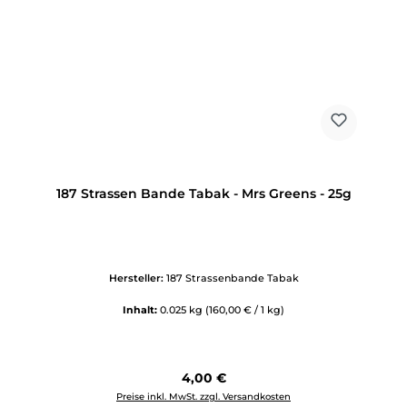
187 Strassen Bande Tabak - Mrs Greens - 25g
Hersteller:
187 Strassenbande Tabak
Inhalt:
0.025 kg
(160,00 € / 1 kg)
Regulärer Preis:
4,00 €
Preise inkl. MwSt. zzgl. Versandkosten