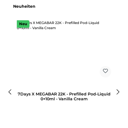
Produktgalerie überspringen
Neuheiten
Neu
7Days X MEGABAR 22K - Prefilled Pod-Liquid
0+10ml - Vanilla Cream