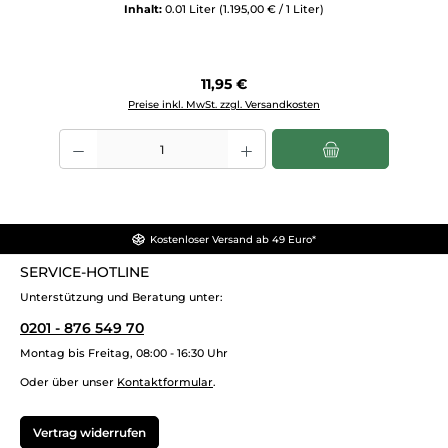
Inhalt:
0.01 Liter
(1.195,00 € / 1 Liter)
Regulärer Preis:
11,95 €
Preise inkl. MwSt. zzgl. Versandkosten
Produkt Anzahl: Gib den gewünschten Wert ein oder benutze die Sch
Kostenloser Versand ab 49 Euro*
SERVICE-HOTLINE
Unterstützung und Beratung unter:
0201 - 876 549 70
Montag bis Freitag, 08:00 - 16:30 Uhr
Oder über unser
Kontaktformular
.
Vertrag widerrufen