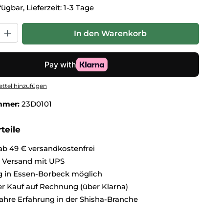
ügbar, Lieferzeit: 1-3 Tage
hl: Gib den gewünschten Wert ein oder benutze die Schaltflä
In den Warenkorb
ttel hinzufügen
mmer:
23D0101
teile
ab 49 € versandkostenfrei
r Versand mit UPS
 in Essen-Borbeck möglich
 Kauf auf Rechnung (über Klarna)
ahre Erfahrung in der Shisha-Branche