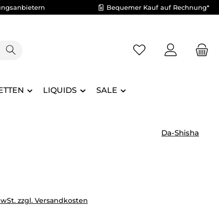
ungsanbietern
Bequemer Kauf auf Rechnung*
Du hast 0 Produkte 
ETTEN
LIQUIDS
SALE
Da-Shisha
eis:
MwSt. zzgl. Versandkosten