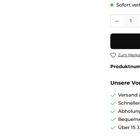
Sofort verf
Produkt Anza
Zum Merkze
Produktnu
Unsere Vor
Versand 
Schnelle
Abholung
Bequemer
Über 15 J