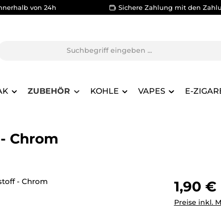
nnerhalb von 24h
Sichere Zahlung mit den Zahl
AK
ZUBEHÖR
KOHLE
VAPES
E-ZIGAR
 - Chrom
Regulärer Pr
1,90 €
Preise inkl. 