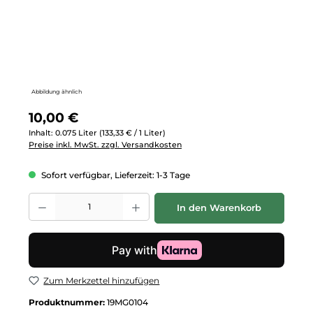
Abbildung ähnlich
Regulärer Preis:
10,00 €
Inhalt:
0.075 Liter
(133,33 € / 1 Liter)
Preise inkl. MwSt. zzgl. Versandkosten
Sofort verfügbar, Lieferzeit: 1-3 Tage
Produkt Anzahl: Gib den gewünschten Wert ein oder benutze die Schalt
In den Warenkorb
Zum Merkzettel hinzufügen
Produktnummer:
19MG0104