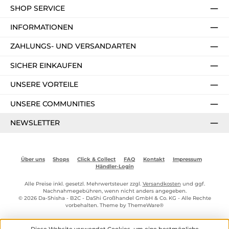
SHOP SERVICE
INFORMATIONEN
ZAHLUNGS- UND VERSANDARTEN
SICHER EINKAUFEN
UNSERE VORTEILE
UNSERE COMMUNITIES
NEWSLETTER
Über uns
Shops
Click & Collect
FAQ
Kontakt
Impressum
Händler-Login
Alle Preise inkl. gesetzl. Mehrwertsteuer zzgl.
Versandkosten
und ggf.
Nachnahmegebühren, wenn nicht anders angegeben.
© 2026 Da-Shisha - B2C - DaShi Großhandel GmbH & Co. KG - Alle Rechte
vorbehalten. Theme by
ThemeWare®
Diese Website verwendet Cookies, um eine bestmögliche