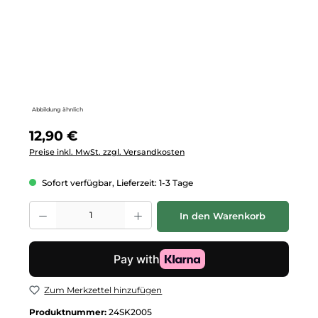
Abbildung ähnlich
Regulärer Preis:
12,90 €
Preise inkl. MwSt. zzgl. Versandkosten
Sofort verfügbar, Lieferzeit: 1-3 Tage
Produkt Anzahl: Gib den gewünschten Wert ein oder benutze die Schalt
In den Warenkorb
Zum Merkzettel hinzufügen
Produktnummer:
24SK2005