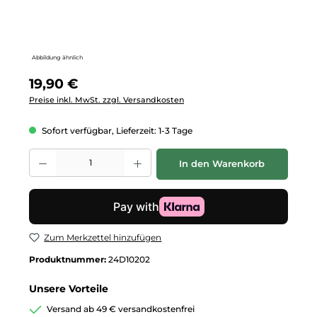
Abbildung ähnlich
Regulärer Preis:
19,90 €
Preise inkl. MwSt. zzgl. Versandkosten
Sofort verfügbar, Lieferzeit: 1-3 Tage
Produkt Anzahl: Gib den gewünschten Wert ein oder benutze die Schalt
In den Warenkorb
Zum Merkzettel hinzufügen
Produktnummer:
24D10202
Unsere Vorteile
Versand ab 49 € versandkostenfrei