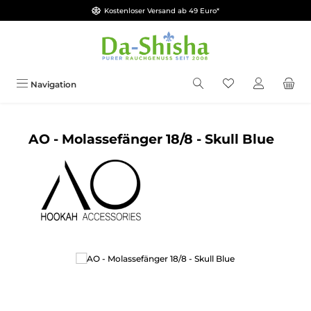
Kostenloser Versand ab 49 Euro*
Zum Hauptinhalt springen
Du hast 0 Produkt
Navigation
AO - Molassefänger 18/8 - Skull Blue
Bildergalerie überspringen