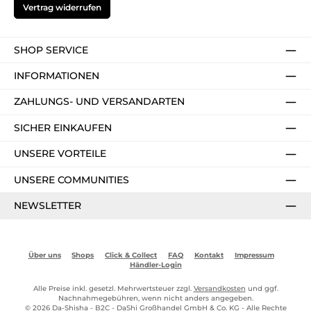
Vertrag widerrufen
SHOP SERVICE
INFORMATIONEN
ZAHLUNGS- UND VERSANDARTEN
SICHER EINKAUFEN
UNSERE VORTEILE
UNSERE COMMUNITIES
NEWSLETTER
Über uns
Shops
Click & Collect
FAQ
Kontakt
Impressum
Händler-Login
Alle Preise inkl. gesetzl. Mehrwertsteuer zzgl.
Versandkosten
und ggf.
Nachnahmegebühren, wenn nicht anders angegeben.
© 2026 Da-Shisha - B2C - DaShi Großhandel GmbH & Co. KG - Alle Rechte