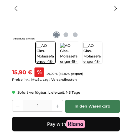
Abbildung ähnlich
Verkaufspreis:
15,90 €
%
Regulärer Preis:
29,90 €
(46.82% gespart)
Preise inkl. MwSt. zzgl. Versandkosten
Sofort verfügbar, Lieferzeit: 1-3 Tage
Produkt Anzahl: Gib den gewünschten Wert ein oder benutze die Schalt
In den Warenkorb