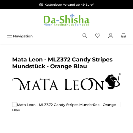
Kostenloser Versand ab 49 Euro*
Zum Hauptinhalt springen
Du hast 0 Produkt
Navigation
Mata Leon - MLZ372 Candy Stripes
Mundstück - Orange Blau
Bildergalerie überspringen