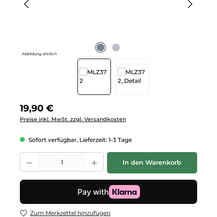
Abbildung ähnlich
Regulärer Preis:
19,90 €
Preise inkl. MwSt. zzgl. Versandkosten
Sofort verfügbar, Lieferzeit: 1-3 Tage
Produkt Anzahl: Gib den gewünschten Wert ein oder benutze die Schalt
In den Warenkorb
Zum Merkzettel hinzufügen