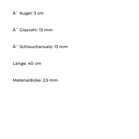
Ã˜ Kugel: 3 cm
Ã˜ Glasrohr: 13 mm
Ã˜ Schlauchansatz: 13 mm
Länge: 40 cm
Materialdicke: 2,5 mm