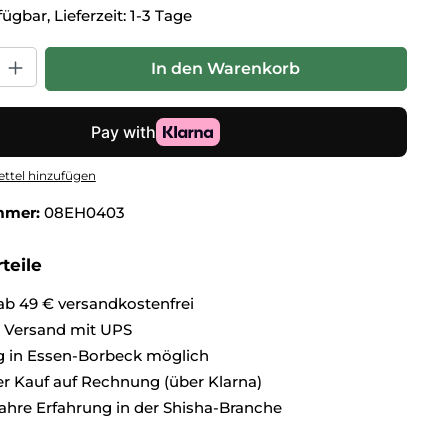
ügbar, Lieferzeit: 1-3 Tage
hl: Gib den gewünschten Wert ein oder benutze die Schaltflä
In den Warenkorb
ttel hinzufügen
mmer:
08EH0403
teile
ab 49 € versandkostenfrei
r Versand mit UPS
 in Essen-Borbeck möglich
 Kauf auf Rechnung (über Klarna)
ahre Erfahrung in der Shisha-Branche