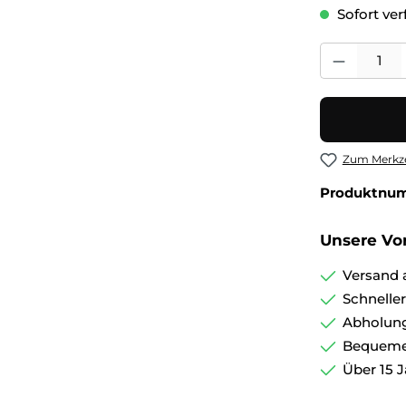
Sofort verf
Produkt Anza
Zum Merkze
Produktnu
Unsere Vor
Versand 
Schnelle
Abholung
Bequemer
Über 15 J