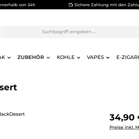
nnerhalb von 24h
Sichere Zahlung mit den Zahl
AK
ZUBEHÖR
KOHLE
VAPES
E-ZIGAR
sert
Regulärer Pr
34,90
Preise inkl. 