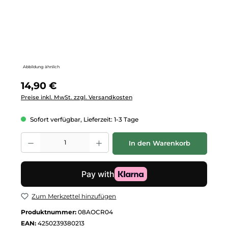
Abbildung ähnlich
Regulärer Preis:
14,90 €
Preise inkl. MwSt. zzgl. Versandkosten
Sofort verfügbar, Lieferzeit: 1-3 Tage
Produkt Anzahl: Gib den gewünschten Wert ein oder benutze die Schalt
In den Warenkorb
Zum Merkzettel hinzufügen
Produktnummer:
08AOCR04
EAN:
4250239380213