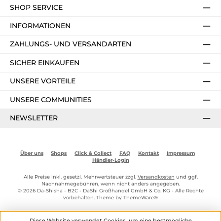
SHOP SERVICE
INFORMATIONEN
ZAHLUNGS- UND VERSANDARTEN
SICHER EINKAUFEN
UNSERE VORTEILE
UNSERE COMMUNITIES
NEWSLETTER
Über uns
Shops
Click & Collect
FAQ
Kontakt
Impressum
Händler-Login
Alle Preise inkl. gesetzl. Mehrwertsteuer zzgl.
Versandkosten
und ggf.
Nachnahmegebühren, wenn nicht anders angegeben.
© 2026 Da-Shisha - B2C - DaShi Großhandel GmbH & Co. KG - Alle Rechte
vorbehalten. Theme by
ThemeWare®
Diese Website verwendet Cookies, um eine bestmögliche