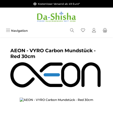
Kostenloser Versand ab 49 Euro*
Zum Hauptinhalt springen
Du hast 0 Produkt
Navigation
AEON - VYRO Carbon Mundstück -
Red 30cm
Bildergalerie überspringen