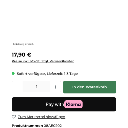
Abbildung ähnlich
Regulärer Preis:
17,90 €
Preise inkl. MwSt. zzgl. Versandkosten
Sofort verfügbar, Lieferzeit: 1-3 Tage
Produkt Anzahl: Gib den gewünschten Wert ein oder benutze die Schalt
In den Warenkorb
Zum Merkzettel hinzufügen
Produktnummer:
08AE0202