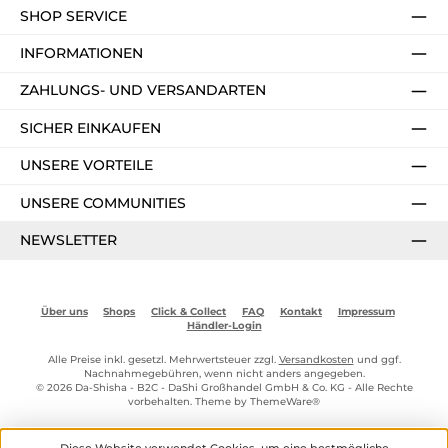
SHOP SERVICE
INFORMATIONEN
ZAHLUNGS- UND VERSANDARTEN
SICHER EINKAUFEN
UNSERE VORTEILE
UNSERE COMMUNITIES
NEWSLETTER
Über uns
Shops
Click & Collect
FAQ
Kontakt
Impressum
Händler-Login
Alle Preise inkl. gesetzl. Mehrwertsteuer zzgl.
Versandkosten
und ggf.
Nachnahmegebühren, wenn nicht anders angegeben.
© 2026 Da-Shisha - B2C - DaShi Großhandel GmbH & Co. KG - Alle Rechte
vorbehalten. Theme by
ThemeWare®
Diese Website verwendet Cookies, um eine bestmögliche