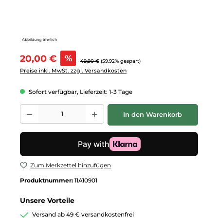
Abbildung ähnlich
Verkaufspreis:
20,00 €
%
Regulärer Preis:
49,90 €
(59.92% gespart)
Preise inkl. MwSt. zzgl. Versandkosten
Sofort verfügbar, Lieferzeit: 1-3 Tage
Produkt Anzahl: Gib den gewünschten Wert ein oder benutze die Schalt
In den Warenkorb
Zum Merkzettel hinzufügen
Produktnummer:
11A10901
Unsere Vorteile
Versand ab 49 € versandkostenfrei