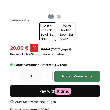
Abbildung ähnlich
Verkaufspreis:
20,00 €
%
Regulärer Preis:
49,90 €
(59.92% gespart)
Preise inkl. MwSt. zzgl. Versandkosten
Sofort verfügbar, Lieferzeit: 1-3 Tage
Produkt Anzahl: Gib den gewünschten Wert ein oder benutze die Schalt
In den Warenkorb
Zum Merkzettel hinzufügen
Produktnummer:
11A10201