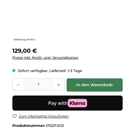
Abbildung ähnlich
Regulärer Preis:
129,00 €
Preise inkl. MwSt. zzgl. Versandkosten
Sofort verfügbar, Lieferzeit: 1-3 Tage
Produkt Anzahl: Gib den gewünschten Wert ein oder benutze die Schalt
In den Warenkorb
Zum Merkzettel hinzufügen
Produktnummer:
01SZFA03