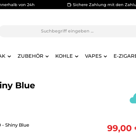
nnerhalb von 24h
Sichere Zahlung mit den Zahl
AK
ZUBEHÖR
KOHLE
VAPES
E-ZIGAR
iny Blue
Verkaufsprei
99,00