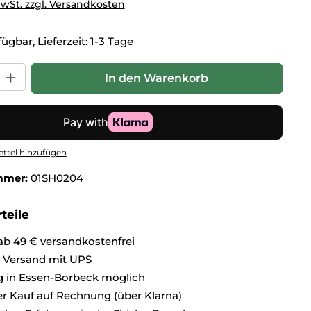
MwSt. zzgl. Versandkosten
ügbar, Lieferzeit: 1-3 Tage
hl: Gib den gewünschten Wert ein oder benutze die Schaltflä
In den Warenkorb
ttel hinzufügen
mmer:
01SH0204
teile
ab 49 € versandkostenfrei
r Versand mit UPS
 in Essen-Borbeck möglich
 Kauf auf Rechnung (über Klarna)