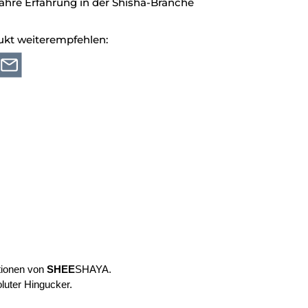
ahre Erfahrung in der Shisha-Branche
ukt weiterempfehlen:
ktionen von
SHEE
SHAYA.
luter Hingucker.