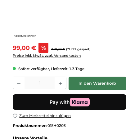
Abbildung ähnlich
Verkaufspreis:
99,00 €
%
Regulärer Preis:
349,90 €
(71.71% gespart)
Preise inkl. MwSt. zzgl. Versandkosten
Sofort verfügbar, Lieferzeit: 1-3 Tage
Produkt Anzahl: Gib den gewünschten Wert ein oder benutze die Schalt
In den Warenkorb
Zum Merkzettel hinzufügen
Produktnummer:
01SH0203
Unsere Vorteile