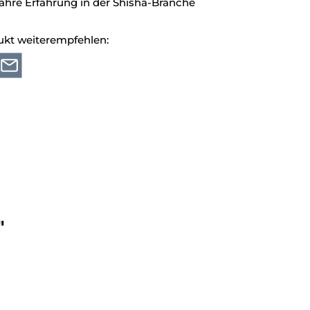
ahre Erfahrung in der Shisha-Branche
ukt weiterempfehlen:
"