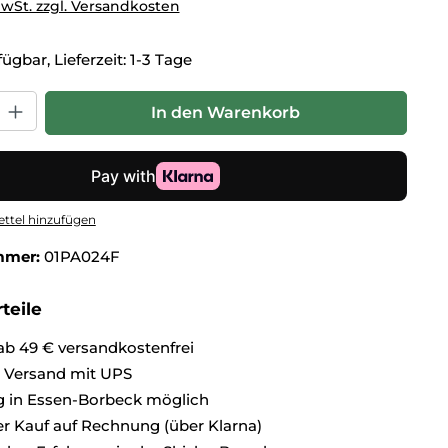
MwSt. zzgl. Versandkosten
ügbar, Lieferzeit: 1-3 Tage
hl: Gib den gewünschten Wert ein oder benutze die Schaltflä
In den Warenkorb
ttel hinzufügen
mmer:
01PA024F
teile
ab 49 € versandkostenfrei
r Versand mit UPS
 in Essen-Borbeck möglich
 Kauf auf Rechnung (über Klarna)