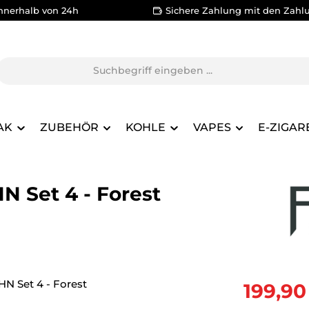
nnerhalb von 24h
Sichere Zahlung mit den Zahl
AK
ZUBEHÖR
KOHLE
VAPES
E-ZIGAR
N Set 4 - Forest
Verkaufsprei
199,90