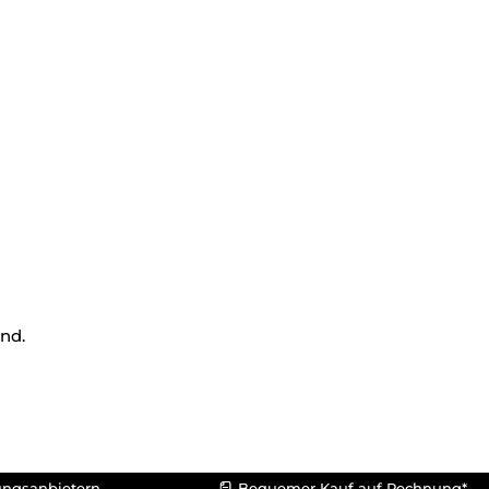
nd.
ungsanbietern
Bequemer Kauf auf Rechnung*