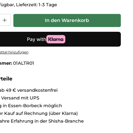
ügbar, Lieferzeit: 1-3 Tage
hl: Gib den gewünschten Wert ein oder benutze die Schaltflä
In den Warenkorb
ttel hinzufügen
mmer:
01ALTR01
teile
ab 49 € versandkostenfrei
r Versand mit UPS
 in Essen-Borbeck möglich
 Kauf auf Rechnung (über Klarna)
ahre Erfahrung in der Shisha-Branche