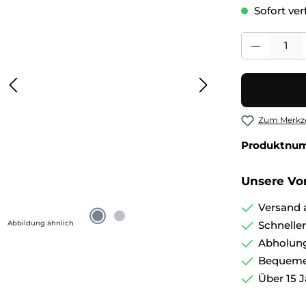
Sofort verf
Produkt Anza
Zum Merkze
Produktnu
Unsere Vor
Versand 
Abbildung ähnlich
Schnelle
Abholung
Bequemer
Über 15 J