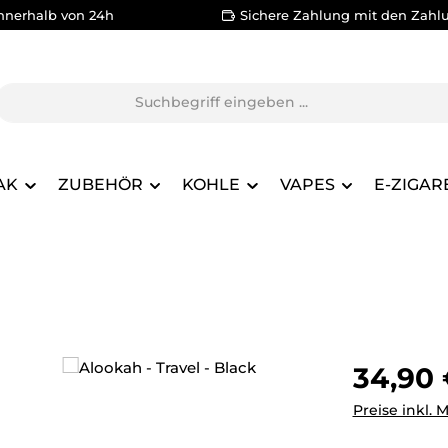
nnerhalb von 24h
Sichere Zahlung mit den Zahl
AK
ZUBEHÖR
KOHLE
VAPES
E-ZIGAR
Regulärer Pr
34,90
Preise inkl. 