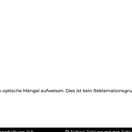
as optische Mängel aufweisen. Dies ist kein Reklamationsgru
nnerhalb von 24h
Sichere Zahlung mit den Zahl