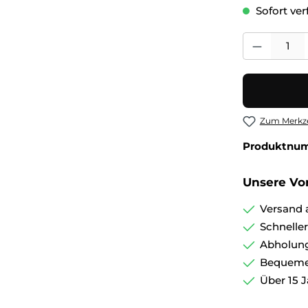
Sofort verf
Produkt Anza
Zum Merkze
Produktnu
Unsere Vor
Versand 
Schnelle
Abholung
Bequemer
Über 15 J