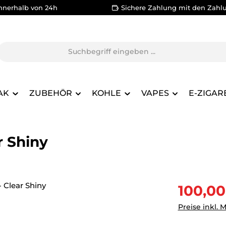
nnerhalb von 24h
Sichere Zahlung mit den Zahl
AK
ZUBEHÖR
KOHLE
VAPES
E-ZIGAR
r Shiny
Verkaufsprei
100,00
Preise inkl. 