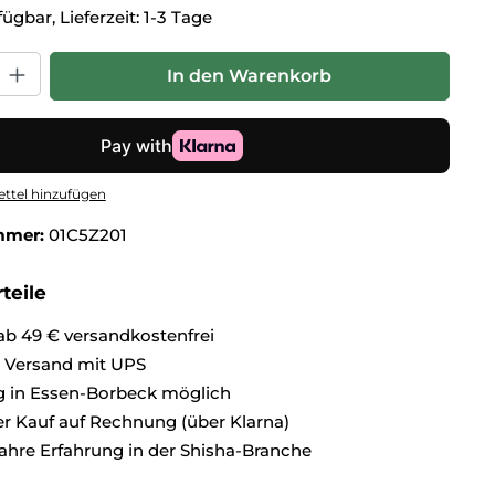
ügbar, Lieferzeit: 1-3 Tage
hl: Gib den gewünschten Wert ein oder benutze die Schaltflä
In den Warenkorb
ttel hinzufügen
mmer:
01C5Z201
teile
ab 49 € versandkostenfrei
r Versand mit UPS
 in Essen-Borbeck möglich
 Kauf auf Rechnung (über Klarna)
ahre Erfahrung in der Shisha-Branche