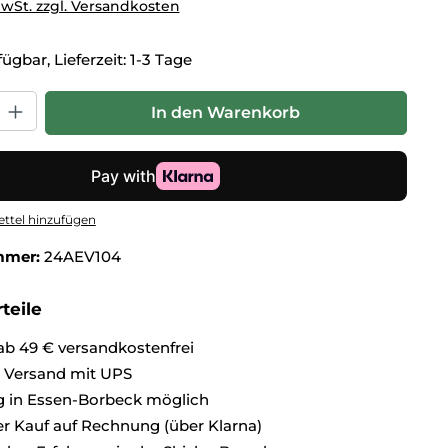
MwSt. zzgl. Versandkosten
ügbar, Lieferzeit: 1-3 Tage
hl: Gib den gewünschten Wert ein oder benutze die Schaltflä
In den Warenkorb
ttel hinzufügen
mmer:
24AEV104
teile
ab 49 € versandkostenfrei
r Versand mit UPS
 in Essen-Borbeck möglich
 Kauf auf Rechnung (über Klarna)