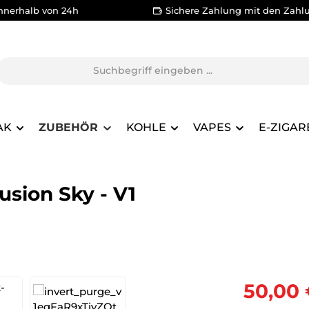
nnerhalb von 24h
Sichere Zahlung mit den Zahl
AK
ZUBEHÖR
KOHLE
VAPES
E-ZIGAR
usion Sky - V1
Verkaufsprei
50,00