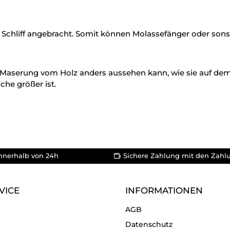
 Schliff angebracht. Somit können Molassefänger oder sonsti
.
die Maserung vom Holz anders aussehen kann, wie sie auf dem
he größer ist.
nnerhalb von 24h
Sichere Zahlung mit den Zahl
VICE
INFORMATIONEN
AGB
Datenschutz