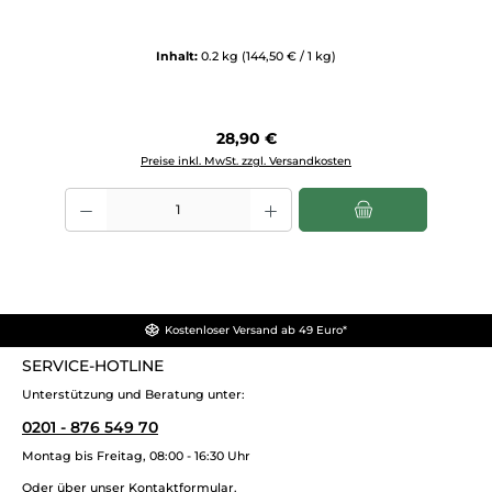
Inhalt:
0.2 kg
(144,50 € / 1 kg)
Regulärer Preis:
28,90 €
Preise inkl. MwSt. zzgl. Versandkosten
Produkt Anzahl: Gib den gewünschten Wert ein oder benutze die Sch
Kostenloser Versand ab 49 Euro*
SERVICE-HOTLINE
Unterstützung und Beratung unter:
0201 - 876 549 70
Montag bis Freitag, 08:00 - 16:30 Uhr
Oder über unser
Kontaktformular
.