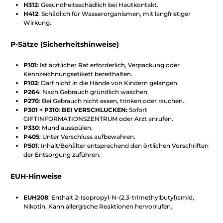
H312
: Gesundheitsschädlich bei Hautkontakt.
H412
: Schädlich für Wasserorganismen, mit langfristiger
Wirkung.
P-Sätze (Sicherheitshinweise)
P101
: Ist ärztlicher Rat erforderlich, Verpackung oder
Kennzeichnungsetikett bereithalten.
P102
: Darf nicht in die Hände von Kindern gelangen.
P264
: Nach Gebrauch gründlich waschen.
P270
: Bei Gebrauch nicht essen, trinken oder rauchen.
P301 + P310
:
BEI VERSCHLUCKEN:
Sofort
GIFTINFORMATIONSZENTRUM oder Arzt anrufen.
P330
: Mund ausspülen.
P405
: Unter Verschluss aufbewahren.
P501
: Inhalt/Behälter entsprechend den örtlichen Vorschriften
der Entsorgung zuführen.
EUH-Hinweise
EUH208
: Enthält 2-Isopropyl-N-(2,3-trimethylbutyl)amid,
Nikotin. Kann allergische Reaktionen hervorrufen.