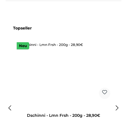
Produktgalerie überspringen
Topseller
Neu
Dschinni - Lmn Frsh - 200g - 28,90€