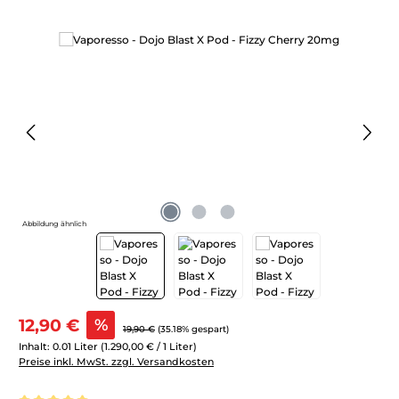
Bildergalerie überspringen
Abbildung ähnlich
Verkaufspreis:
12,90 €
%
Regulärer Preis:
19,90 €
(35.18% gespart)
Inhalt:
0.01 Liter
(1.290,00 € / 1 Liter)
Preise inkl. MwSt. zzgl. Versandkosten