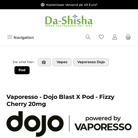
Kostenloser Versand ab 49 Euro*
Zum Hauptinhalt springen
Du hast 0 Produkt
Navigation
Vapes
Vaporesso Dojo
Sie sind hier:
Pod
Vaporesso - Dojo Blast X Pod - Fizzy
Cherry 20mg