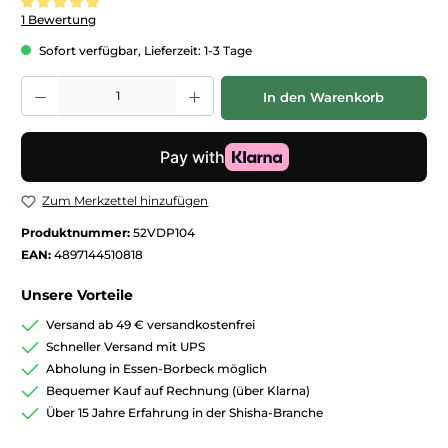
Durchschnittliche Bewertung von 5 von 5 Sternen
1 Bewertung
Sofort verfügbar, Lieferzeit: 1-3 Tage
Produkt Anzahl: Gib den gewünschten Wert ein oder benutze die Schaltfläc
In den Warenkorb
Zum Merkzettel hinzufügen
Produktnummer:
52VDP104
EAN:
4897144510818
Unsere Vorteile
Versand ab 49 € versandkostenfrei
Schneller Versand mit UPS
Abholung in Essen-Borbeck möglich
Bequemer Kauf auf Rechnung (über Klarna)
Über 15 Jahre Erfahrung in der Shisha-Branche