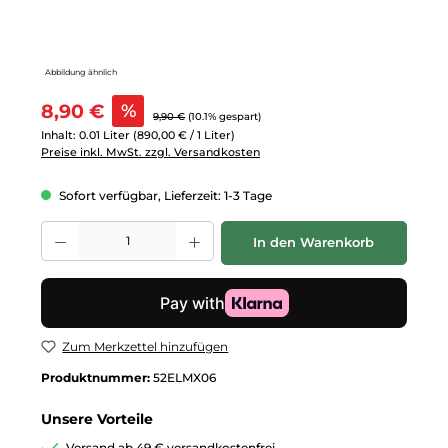
Abbildung ähnlich
Verkaufspreis:
8,90 €
%
Regulärer Preis:
9,90 €
(10.1% gespart)
Inhalt:
0.01 Liter
(890,00 € / 1 Liter)
Preise inkl. MwSt. zzgl. Versandkosten
Sofort verfügbar, Lieferzeit: 1-3 Tage
Produkt Anzahl: Gib den gewünschten Wert ein oder benutze die Schalt
In den Warenkorb
Zum Merkzettel hinzufügen
Produktnummer:
52ELMX06
Unsere Vorteile
Versand ab 49 € versandkostenfrei