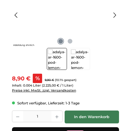
Abbildung ähnlich
Verkaufspreis:
8,90 €
%
Regulärer Preis:
9,90 €
(10.1% gespart)
Inhalt:
0.004 Liter
(2.225,00 € / 1 Liter)
Preise inkl. MwSt. zzgl. Versandkosten
Sofort verfügbar, Lieferzeit: 1-3 Tage
Produkt Anzahl: Gib den gewünschten Wert ein oder benutze die Schalt
In den Warenkorb