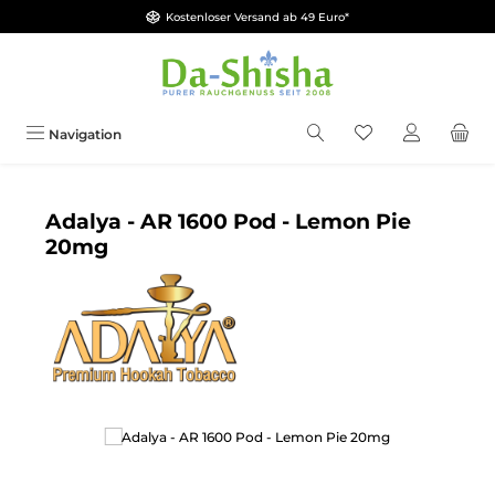
Kostenloser Versand ab 49 Euro*
Zum Hauptinhalt springen
Du hast 0 Produkt
Navigation
Adalya - AR 1600 Pod - Lemon Pie
20mg
Bildergalerie überspringen