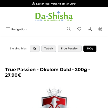
Kostenloser Versand ab 49 Euro*
Zum Hauptinhalt springen
Du hast 0 Produkt
Navigation
Tabak
True Passion
200g
Sie sind hier:
True Passion - Okolom Gold - 200g -
27,90€