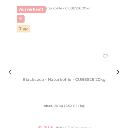
Ausverkauft
Rabatt
%
Tipp
Blackcoco - Naturkohle - CUBES26 20kg
Inhalt:
20 kg
(4,50 € / 1 kg)
Verkaufspreis:
89,90 €
Regulärer Preis:
99,90 €
(10.01% gespart)