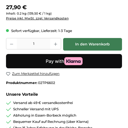
Regulärer Preis:
27,90 €
Inhalt:
0.2 kg
(139,50 € / 1 kg)
Preise inkl. MwSt. zzgl. Versandkosten
Sofort verfügbar, Lieferzeit: 1-3 Tage
Produkt Anzahl: Gib den gewünschten Wert ein oder benutze die Schaltfläc
In den Warenkorb
Zum Merkzettel hinzufügen
Produktnummer:
02TP6602
Unsere Vorteile
Versand ab 49 € versandkostenfrei
Schneller Versand mit UPS
Abholung in Essen-Borbeck möglich
Bequemer Kauf auf Rechnung (über Klarna)
Über 15 Jahre Erfahrung in der Shisha-Branche