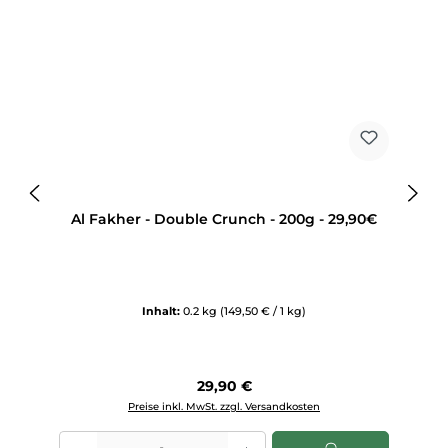
Al Fakher - Double Crunch - 200g - 29,90€
Inhalt:
0.2 kg
(149,50 € / 1 kg)
Regulärer Preis:
29,90 €
Preise inkl. MwSt. zzgl. Versandkosten
Produkt Anzahl: Gib den gewünschten Wert ein oder benutze die Sch