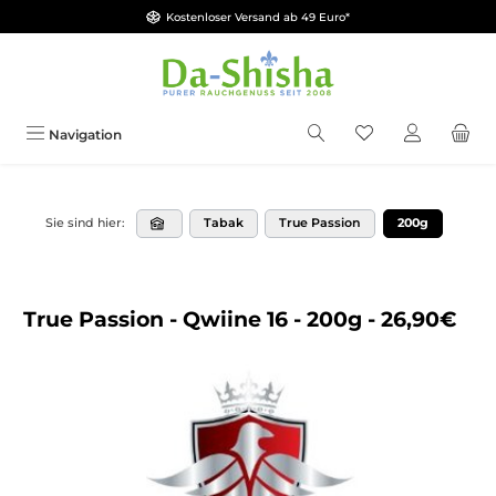
Kostenloser Versand ab 49 Euro*
Zum Hauptinhalt springen
Du hast 0 Produkt
Navigation
Tabak
True Passion
200g
Sie sind hier:
True Passion - Qwiine 16 - 200g - 26,90€