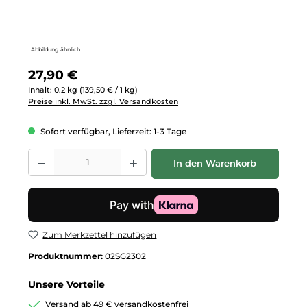
Abbildung ähnlich
Regulärer Preis:
27,90 €
Inhalt:
0.2 kg
(139,50 € / 1 kg)
Preise inkl. MwSt. zzgl. Versandkosten
Sofort verfügbar, Lieferzeit: 1-3 Tage
Produkt Anzahl: Gib den gewünschten Wert ein oder benutze die Schalt
In den Warenkorb
Zum Merkzettel hinzufügen
Produktnummer:
02SG2302
Unsere Vorteile
Versand ab 49 € versandkostenfrei