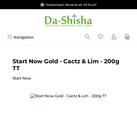
Kostenloser Versand ab 49 Euro*
Zum Hauptinhalt springen
Du hast 0 Produkt
Navigation
Start Now Gold - Cactz & Lim - 200g
TT
Start Now
Bildergalerie überspringen