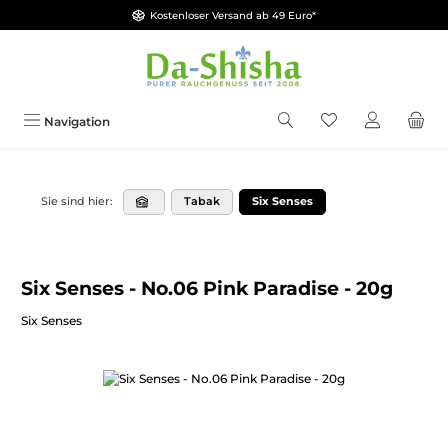
Kostenloser Versand ab 49 Euro*
Zum Hauptinhalt springen
Du hast 0 Produkt
Navigation
Tabak
Six Senses
Sie sind hier:
Six Senses - No.06 Pink Paradise - 20g
Six Senses
Bildergalerie überspringen