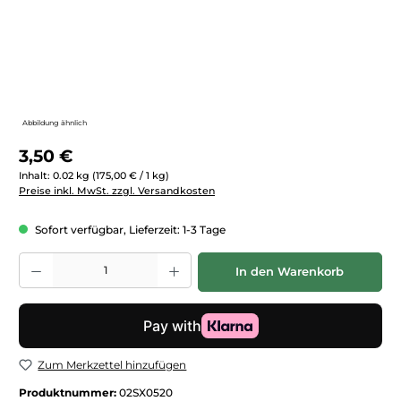
Abbildung ähnlich
Regulärer Preis:
3,50 €
Inhalt:
0.02 kg
(175,00 € / 1 kg)
Preise inkl. MwSt. zzgl. Versandkosten
Sofort verfügbar, Lieferzeit: 1-3 Tage
Produkt Anzahl: Gib den gewünschten Wert ein oder benutze die Schaltfläc
In den Warenkorb
Zum Merkzettel hinzufügen
Produktnummer:
02SX0520