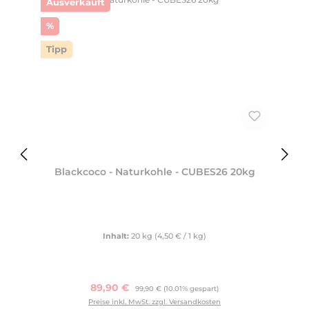
Ausverkauft
Rabatt
%
Tipp
Blackcoco - Naturkohle - CUBES26 20kg
Inhalt:
20 kg
(4,50 € / 1 kg)
Verkaufspreis:
89,90 €
Regulärer Preis:
99,90 €
(10.01% gespart)
Preise inkl. MwSt. zzgl. Versandkosten