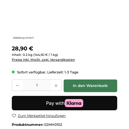
Abbildung ähnlich
Regulärer Preis:
28,90 €
Inhalt:
0.2 kg
(144,50 € / 1 kg)
Preise inkl. MwSt. zzgl. Versandkosten
Sofort verfügbar, Lieferzeit: 1-3 Tage
Produkt Anzahl: Gib den gewünschten Wert ein oder benutze die Schalt
In den Warenkorb
Zum Merkzettel hinzufügen
Produktnummer:
02MH0102