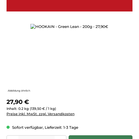
Bildergalerie überspringen
Abbildung ähnlich
Regulärer Preis:
27,90 €
Inhalt:
0.2 kg
(139,50 € / 1 kg)
Preise inkl. MwSt. zzgl. Versandkosten
Sofort verfügbar, Lieferzeit: 1-3 Tage
Produkt Anzahl: Gib den gewünschten Wert ein oder benutze die Schaltfläc