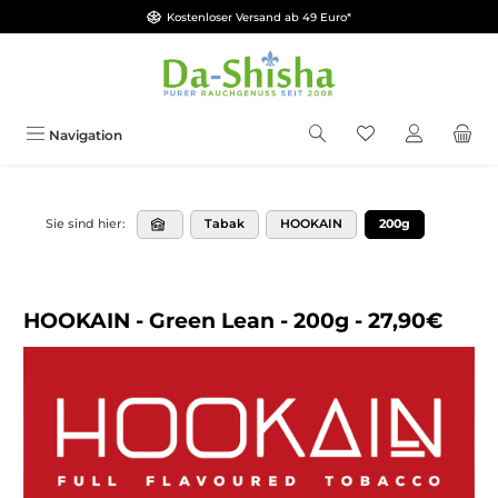
Kostenloser Versand ab 49 Euro*
Zum Hauptinhalt springen
Du hast 0 Produkt
Navigation
Tabak
HOOKAIN
200g
Sie sind hier:
HOOKAIN - Green Lean - 200g - 27,90€