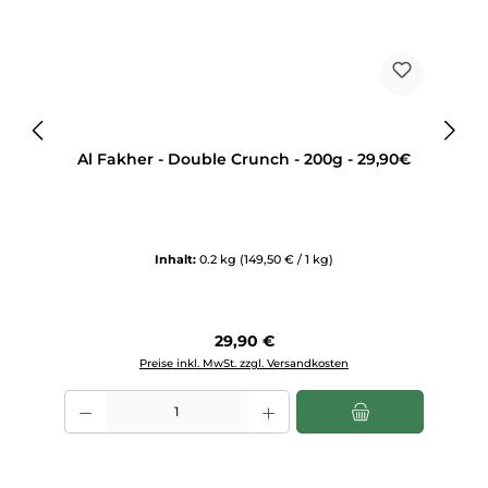
Al Fakher - Double Crunch - 200g - 29,90€
Inhalt:
0.2 kg
(149,50 € / 1 kg)
Regulärer Preis:
29,90 €
Preise inkl. MwSt. zzgl. Versandkosten
Produkt Anzahl: Gib den gewünschten Wert ein oder benutze die Sch