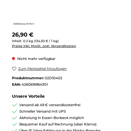
Abbildung ähnlich
Regulärer Preis:
26,90 €
Inhalt:
0.2 kg
(134,50 € / 1 kg)
Preise inkl. MwSt. zzgl. Versandkosten
Nicht mehr verfügbar
Zum Merkzettel hinzufügen
Produktnummer:
02D10402
EAN:
4260616964301
Unsere Vorteile
Versand ab 49 € versandkostenfrei
Schneller Versand mit UPS
Abholung in Essen-Borbeck möglich
Bequemer Kauf auf Rechnung (über Klarna)
Über 15 Jahre Erfahrung in der Shisha-Branche