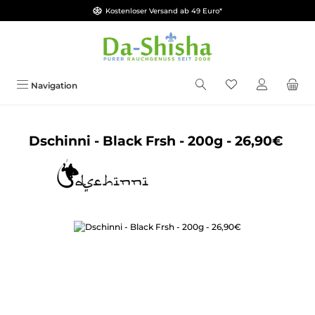
Kostenloser Versand ab 49 Euro*
Zum Hauptinhalt springen
Du hast 0 Produkt
Navigation
Dschinni - Black Frsh - 200g - 26,90€
Bildergalerie überspringen