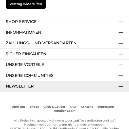
Vertrag widerrufen
SHOP SERVICE
INFORMATIONEN
ZAHLUNGS- UND VERSANDARTEN
SICHER EINKAUFEN
UNSERE VORTEILE
UNSERE COMMUNITIES
NEWSLETTER
Über uns
Shops
Click & Collect
FAQ
Kontakt
Impressum
Händler-Login
Alle Preise inkl. gesetzl. Mehrwertsteuer zzgl.
Versandkosten
und ggf.
Nachnahmegebühren, wenn nicht anders angegeben.
© 2026 Da-Shisha - B2C - DaShi Großhandel GmbH & Co. KG - Alle Rechte