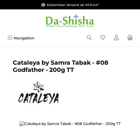
Kostenloser Versand ab 49 Euro*
Zum Hauptinhalt springen
Du hast 0 Produkt
Navigation
Cataleya by Samra Tabak - #08
Godfather - 200g TT
Bildergalerie überspringen