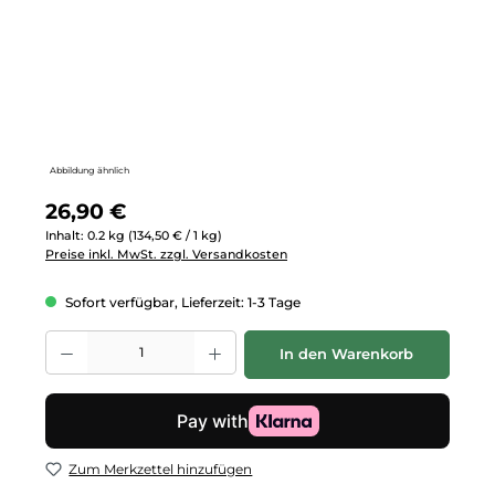
Abbildung ähnlich
Regulärer Preis:
26,90 €
Inhalt:
0.2 kg
(134,50 € / 1 kg)
Preise inkl. MwSt. zzgl. Versandkosten
Sofort verfügbar, Lieferzeit: 1-3 Tage
Produkt Anzahl: Gib den gewünschten Wert ein oder benutze die Schalt
In den Warenkorb
Zum Merkzettel hinzufügen